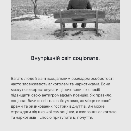
Внутрішній світ соціопата.
Багато людей з антисоціальним розладом особистості,
часто зловживають алкоголем та наркотиками. Вони
можуть використовувати ці речовини, як спосіб
підвищити свою антигромадську позицію. Як правило,
соціопат бачить світ на своїх умовах, як місце високої
драми та ризикованих гострих відчуттів. Він може
страждати від низької самооцінки, а вживання алкоголю
та наркотиків – спосіб притупити ці почуття.