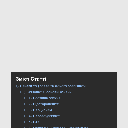
Зміст Статті
1)
Ознаки соціопата та як його розпізнати.
1.1)
Соціопатія, основні ознаки:
1.1.1)
Постійна брехня.
1.1.2)
Відстороненість.
1.1.3)
Нарцисизм.
1.1.4)
Нерозсудливість.
1.1.5)
Гнів.
1.1.6)
Маніпуляції оточуючими людьми.