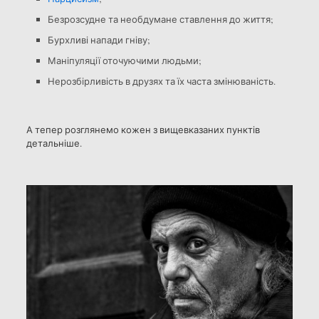
Безрозсудне та необдумане ставлення до життя;
Бурхливі напади гніву;
Маніпуляції оточуючими людьми;
Нерозбірливість в друзях та їх часта змінюваність.
А тепер розглянемо кожен з вищевказаних пунктів
детальніше.