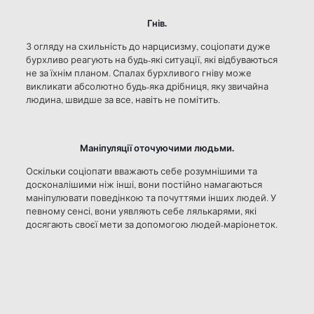
Гнів.
З огляду на схильність до нарцисизму, соціопати дуже
бурхливо реагують на будь-які ситуації, які відбуваються
не за їхнім планом. Спалах бурхливого гніву може
викликати абсолютно будь-яка дрібниця, яку звичайна
людина, швидше за все, навіть не помітить.
Маніпуляції оточуючими людьми.
Оскільки соціопати вважають себе розумнішими та
досконалішими ніж інші, вони постійно намагаються
маніпулювати поведінкою та почуттями інших людей. У
певному сенсі, вони уявляють себе лялькарями, які
досягають своєї мети за допомогою людей-маріонеток.