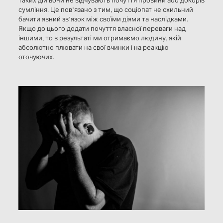
таких дій вони не відчувають почуття провини або докорів
сумління. Це пов’язано з тим, що соціопат не схильний
бачити явний зв’язок між своїми діями та наслідками.
Якщо до цього додати почуття власної переваги над
іншими, то в результаті ми отримаємо людину, якій
абсолютно плювати на свої вчинки і на реакцію
оточуючих.