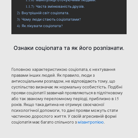
1.1.7)
Часта змінюваність друзів.
2)
Внутрішній світ соціопата.
3)
Чому люди стають соціопатами?
4)
Як лікувати соціопата?
Ознаки соціопата та як його розпізнати.
Головною характеристикою соціопата, є нехтування
правами інших людей. Як правило, люди з
антисоціальним розладом, не відповідають тому, що
суспільство визначає як нормальну особистість. Подібні
прояви соціопатії зазвичай проявляються в підлітковому
або так званому переломному періоді, приблизно в 15
років. Якщо така дитина не отримує своєчасної
психологічної допомоги, то дані прояви можуть стати
частиною дорослого життя. У своїй агресивній формі
соціопатія має багато спільного з
мізантропією
.