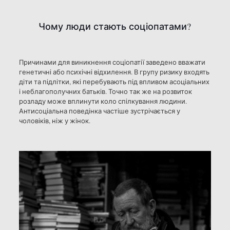
Чому люди стають соціопатами?
Причинами для виникнення соціопатії заведено вважати
генетичні або психічні відхилення. В групу ризику входять
діти та підлітки, які перебувають під впливом асоціальних
і неблагополучних батьків. Точно так же на розвиток
розладу може вплинути коло спілкування людини.
Антисоціальна поведінка частіше зустрічається у
чоловіків, ніж у жінок.