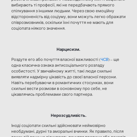
вибирають ті професії, які не передбачають прямого
спілкування з іншими людьми. Через свою емоційну
відстороненість від соціуму, вони можуть легко ображати
співрозмовників, оскільки їхні почуття не мають для
соціопата ніякого значення.
Нарцисизм.
Роздуте его або почуття власної важливості (
ЧСВ
) – ще
одна класична ознака антисоціального розладу
особистості. У звичайному житті, такі люди схильні
виявляти надмірну цікавість до своєї власної персони.
Навіть перебуваючи в романтичних стосунках, вони
схильні вести розмови в основному про себе, не
цікавлячись проблемами свого партнера.
Нерозсудливість.
Іноді соціопати схильні здійснювати неймовірно
необдумані, дурні та аморальні вчинки. Як правило, після