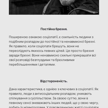
Постійна брехня.
Поширеною ознакою соціопатії, є схильність людини з
подібним розладом до постійної та ненавмисної брехні.
Як правило, коли соціопати брешуть, вони не
переслідують якихось певних цілей. Це просто брехня
заради брехні. Вони ненавмисно схильні прикрашати всі
свої розповіді безглуздими та брехливими
перебільшеннями і деталями.
Відстороненість.
Дана характеристика, є однією з ключових в соціопатії. Як
правило, люди з антисоціальним розладом, уникають
спілкування з суспільством. За своєю суттю, вони в
певному сенсі зневажають інших людей, що у свою чергу,
робить їх мізантропами. У повсякденному житті соціопати