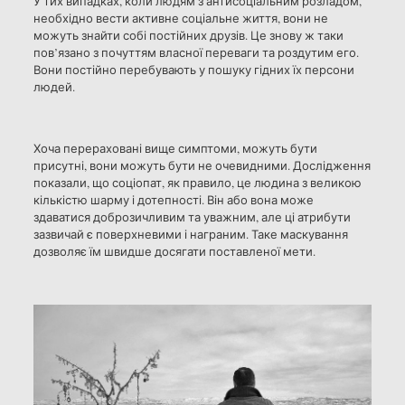
У тих випадках, коли людям з антисоціальним розладом,
необхідно вести активне соціальне життя, вони не
можуть знайти собі постійних друзів. Це знову ж таки
пов’язано з почуттям власної переваги та роздутим его.
Вони постійно перебувають у пошуку гідних їх персони
людей.
Хоча перераховані вище симптоми, можуть бути
присутні, вони можуть бути не очевидними. Дослідження
показали, що соціопат, як правило, це людина з великою
кількістю шарму і дотепності. Він або вона може
здаватися доброзичливим та уважним, але ці атрибути
зазвичай є поверхневими і награним. Таке маскування
дозволяє їм швидше досягати поставленої мети.