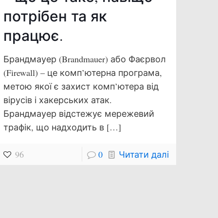
потрібен та як
працює.
Брандмауер (Brandmauer) або Фаєрвол
(Firewall) – це комп’ютерна програма,
метою якої є захист комп’ютера від
вірусів і хакерських атак.
Брандмауер відстежує мережевий
трафік, що надходить в
[…]
96
0
Читати далі