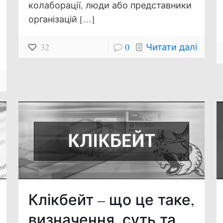
колаборації, люди або представники
організацій
[…]
32
0
Читати далі
Клікбейт – що це таке,
визначення, суть та