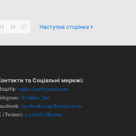
15
16
17
Наступна сторінка
Контакти та Соціальні мережі:
Пошта:
valkov.km@gmail.com
elegram:
@valkov_km
Facebook:
facebook.com/Termin.in.ua
 (Twitter):
x.com/UaTermin