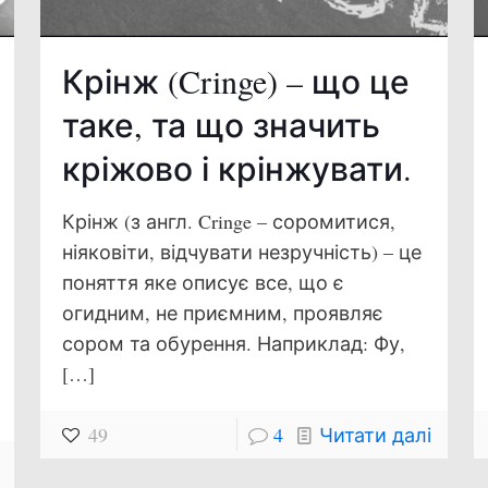
Крінж (Cringe) – що це
таке, та що значить
кріжово і крінжувати.
Крінж (з англ. Cringe – соромитися,
ніяковіти, відчувати незручність) – це
поняття яке описує все, що є
огидним, не приємним, проявляє
сором та обурення. Наприклад: Фу,
[…]
49
4
Читати далі