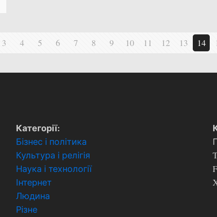
3
4
5
6
7
8
9
10
11
12
13
14
Категорії:
Бізнес і політика
Культура і релігія
T
Наука і технології
Інтернет
X
Людина
Різне