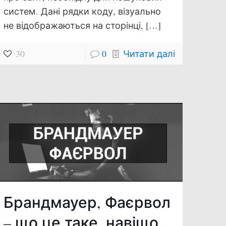
систем. Дані рядки коду, візуально
не відображаються на сторінці,
[…]
30
0
Читати далі
Брандмауер, Фаєрвол
– що це таке, навіщо