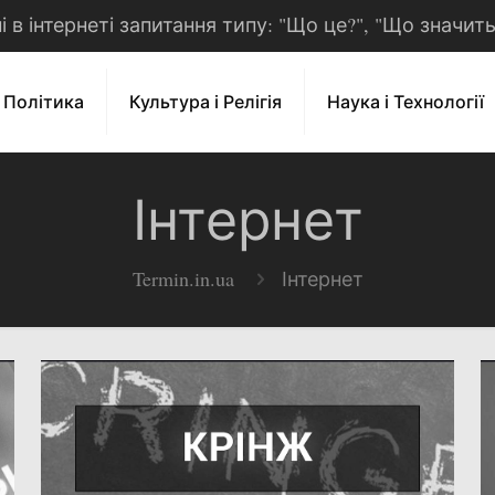
рні в інтернеті запитання типу: "Що це?", "Що значит
і Політика
Культура і Релігія
Наука і Технології
Інтернет
Termin.in.ua
Інтернет