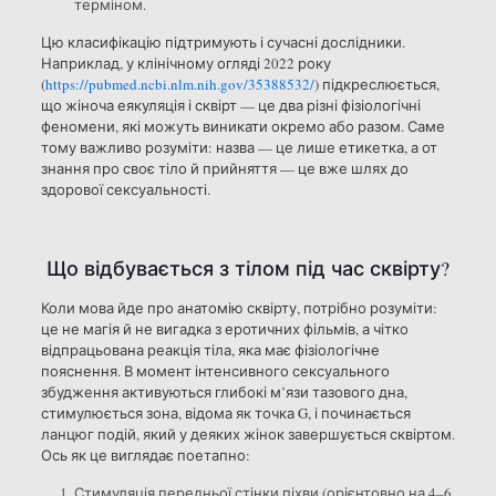
терміном.
Цю класифікацію підтримують і сучасні дослідники.
Наприклад, у клінічному огляді 2022 року
(
https://pubmed.ncbi.nlm.nih.gov/35388532/
) підкреслюється,
що жіноча еякуляція і сквірт — це два різні фізіологічні
феномени, які можуть виникати окремо або разом. Саме
тому важливо розуміти: назва — це лише етикетка, а от
знання про своє тіло й прийняття — це вже шлях до
здорової сексуальності.
Що відбувається з тілом під час сквірту?
Коли мова йде про анатомію сквірту, потрібно розуміти:
це не магія й не вигадка з еротичних фільмів, а чітко
відпрацьована реакція тіла, яка має фізіологічне
пояснення. В момент інтенсивного сексуального
збудження активуються глибокі м’язи тазового дна,
стимулюється зона, відома як точка G, і починається
ланцюг подій, який у деяких жінок завершується сквіртом.
Ось як це виглядає поетапно:
Стимуляція передньої стінки піхви (орієнтовно на 4–6