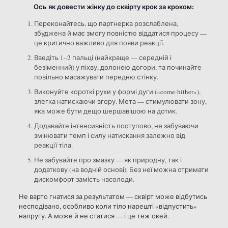
Ось як довести жінку до сквірту крок за кроком:
Переконайтесь, що партнерка розслаблена,
збуджена й має змогу повністю віддатися процесу —
це критично важливо для появи реакції.
Введіть 1–2 пальці (найкраще — середній і
безіменний) у піхву, долонею догори, та починайте
повільно масажувати передню стінку.
Виконуйте короткі рухи у формі дуги («come-hither»),
злегка натискаючи вгору. Мета — стимулювати зону,
яка може бути дещо шершавішою на дотик.
Додавайте інтенсивність поступово, не забуваючи
змінювати темп і силу натискання залежно від
реакції тіла.
Не забувайте про змазку — як природну, так і
додаткову (на водній основі). Без неї можна отримати
дискомфорт замість насолоди.
Не варто гнатися за результатом — сквірт може відбутись
несподівано, особливо коли тіло нарешті «відпустить»
напругу. А може й не статися — і це теж окей.