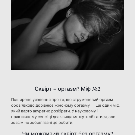
Сквірт = оргазм? Міф №2
Поширене уявлення про те, що струменевий оргазм
обов’язково дорівнює жіночому оргазму — ще один міф,
який варто акуратно розібрати. У науковому і
практичному сенсі ці два явища можуть збігатися, але
зовсім не зобов’язані це робити.
Чи можливий сквірт без оргазму?