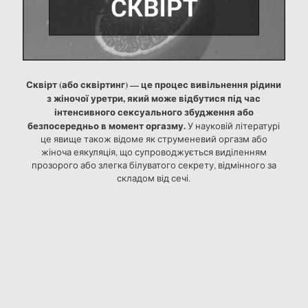
Сквірт (або сквіртинг) — це процес вивільнення рідини
з жіночої уретри, який може відбутися під час
інтенсивного сексуального збудження або
безпосередньо в момент оргазму.
У науковій літературі
це явище також відоме як струменевий оргазм або
жіноча еякуляція, що супроводжується виділенням
прозорого або злегка білуватого секрету, відмінного за
складом від сечі.