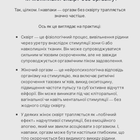
Так, цілком. І навпаки — оргазм без сквірту трапляється
значно частіше.
Ось як це виглядає на практиці:
Сквірт — це фізіологічний процес, вивільнення рідини
через уретру внаслідок стимуляції зони G або
навколишніх тканин. Він може супроводжуватися
сильним м’язовим скороченням, але не завжди
супроводжується оргазмічним піком задоволення.
Жіночий оргазм — це нейропсихологічна відповідь
організму на стимуляцію, яка включає ритмічні
скорочення тазових м’язів, викид окситоцину,
підвищення частоти пульсу та суб’єктивне відчуття
ейфорії. Він може виникати під час кліторальної,
вагінальної чи навіть ментальної стимуляції — без
жодного сліду сквірту.
У деяких жінок сквірт трапляється як «побічний
ефект» надчутливої стимуляції, без емоційного
апогею, який ми звикли асоціювати з оргазмом. І,
навпаки, оргазм може бути настільки глибоким, що
тіло скорочується без видимого викиду рідини.