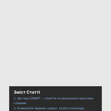
Зміст Статті
1)
Що таке СКВІРТ — поняття та визначення простими
словами
2)
Етимологія терміна «сквірт» та його популярні