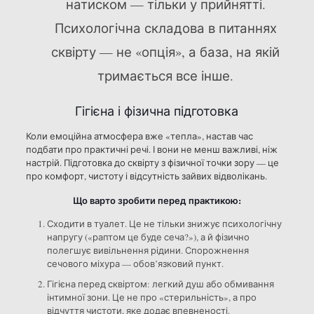
натиском — тільки у прийнятті.
Психологічна складова в питаннях
сквірту — не «опція», а база, на якій
тримається все інше.
Гігієна і фізична підготовка
Коли емоційна атмосфера вже «тепла», настав час
подбати про практичні речі. І вони не менш важливі, ніж
настрій. Підготовка до сквірту з фізичної точки зору — це
про комфорт, чистоту і відсутність зайвих відволікань.
Що варто зробити перед практикою:
Сходити в туалет. Це не тільки знижує психологічну
напругу («раптом це буде сеча?»), а й фізично
полегшує вивільнення рідини. Спорожнення
сечового міхура — обов’язковий пункт.
Гігієна перед сквіртом: легкий душ або обмивання
інтимної зони. Це не про «стерильність», а про
відчуття чистоти, яке додає впевненості.