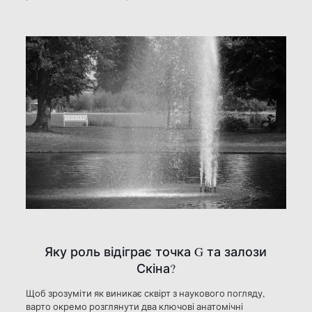
Яку роль відіграє точка G та залози
Скіна?
Щоб зрозуміти як виникає сквірт з наукового погляду,
варто окремо розглянути два ключові анатомічні