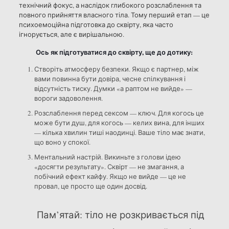
технічний фокус, а наслідок глибокого розслаблення та
повного прийняття власного тіла. Тому перший етап — це
психоемоційна підготовка до сквірту, яка часто
ігнорується, але є вирішальною.
Ось як підготуватися до сквірту, ще до дотику:
Створіть атмосферу безпеки. Якщо є партнер, між
вами повинна бути довіра, чесне спілкування і
відсутність тиску. Думки «а раптом не вийде» —
вороги задоволення.
Розслаблення перед сексом — ключ. Для когось це
може бути душ, для когось — келих вина, для інших
— кілька хвилин тиші наодинці. Ваше тіло має знати,
що воно у спокої.
Ментальний настрій. Викиньте з голови ідею
«досягти результату». Сквірт — не змагання, а
побічний ефект кайфу. Якщо не вийде — це не
провал, це просто ще один досвід.
Пам’ятай: тіло не розкривається під