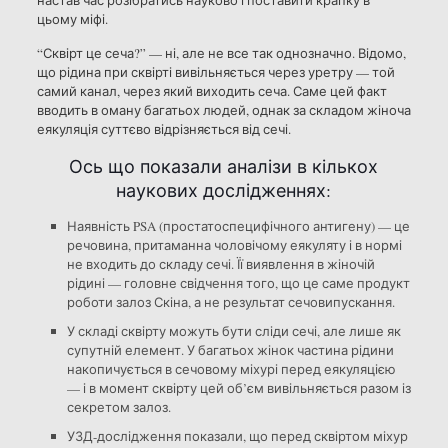
настав час розібратись науково і поставити крапку в
цьому міфі.
“Сквірт це сеча?” — ні, але не все так однозначно. Відомо,
що рідина при сквірті вивільняється через уретру — той
самий канал, через який виходить сеча. Саме цей факт
вводить в оману багатьох людей, однак за складом жіноча
еякуляція суттєво відрізняється від сечі.
Ось що показали аналізи в кількох
наукових дослідженнях:
Наявність PSA (простатоспецифічного антигену) — це
речовина, притаманна чоловічому еякуляту і в нормі
не входить до складу сечі. Її виявлення в жіночій
рідині — головне свідчення того, що це саме продукт
роботи залоз Скіна, а не результат сечовипускання.
У складі сквірту можуть бути сліди сечі, але лише як
супутній елемент. У багатьох жінок частина рідини
накопичується в сечовому міхурі перед еякуляцією
— і в момент сквірту цей об’єм вивільняється разом із
секретом залоз.
УЗД-дослідження показали, що перед сквіртом міхур