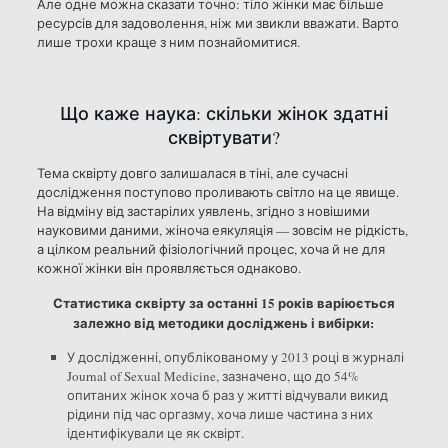
Але одне можна сказати точно: тіло жінки має більше
ресурсів для задоволення, ніж ми звикли вважати. Варто
лише трохи краще з ним познайомитися.
Що каже наука: скільки жінок здатні
сквіртувати?
Тема сквірту довго залишалася в тіні, але сучасні
дослідження поступово проливають світло на це явище.
На відміну від застарілих уявлень, згідно з новішими
науковими даними, жіноча еякуляція — зовсім не рідкість,
а цілком реальний фізіологічний процес, хоча й не для
кожної жінки він проявляється однаково.
Статистика сквірту за останні 15 років варіюється
залежно від методики досліджень і вибірки:
У дослідженні, опублікованому у 2013 році в журналі
Journal of Sexual Medicine, зазначено, що до 54%
опитаних жінок хоча б раз у житті відчували викид
рідини під час оргазму, хоча лише частина з них
ідентифікували це як сквірт.