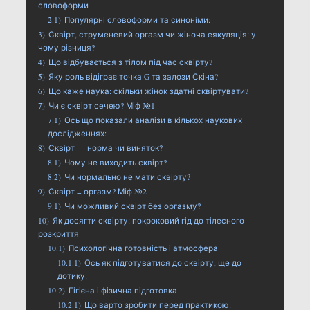
словоформи
2.1)
Популярні словоформи та синоніми:
3)
Сквірт, струменевий оргазм чи жіноча еякуляція: у
чому різниця?
4)
Що відбувається з тілом під час сквірту?
5)
Яку роль відіграє точка G та залози Скіна?
6)
Що каже наука: скільки жінок здатні сквіртувати?
7)
Чи є сквірт сечею? Міф №1
7.1)
Ось що показали аналізи в кількох наукових
дослідженнях:
8)
Сквірт — норма чи виняток?
8.1)
Чому не виходить сквірт?
8.2)
Чи нормально не мати сквірту?
9)
Сквірт = оргазм? Міф №2
9.1)
Чи можливий сквірт без оргазму?
10)
Як досягти сквірту: покроковий гід до тілесного
розкриття
10.1)
Психологічна готовність і атмосфера
10.1.1)
Ось як підготуватися до сквірту, ще до
дотику:
10.2)
Гігієна і фізична підготовка
10.2.1)
Що варто зробити перед практикою: