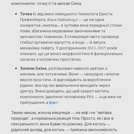
компоненти: точку G та залози Скіна.
Точка G
(від імені німецького гінеколога Ернста
Грефенберга, (Ernst Gräfenberg)) — це не одна
конкретна «кнопка», а чутлива зона передньої стінки
піхви, збагачена нервовими закінченнями та
залозистою тканиною. Її стимуляція часто провокує
глибші оргазмічні відчуття, а іноді — й запуск
механізму сквірту. У дослідженнях 2012–2015 років
описано, що ця зона є морфологічно й функціонально
схожою з чоловічою простатою.
Залози Скіна
, розташовані навколо уретри, є
малими, але потужними. Вони — своєрідна «жіноча
версія простати» й відповідають за вироблення
рідини, яка під час вивільнення виходить через
уретру. Вчені доводять, що цей секрет містить
компоненти, ідентичні чоловічому PSA — а це вже не
припущення, а
факт
.
Таким чином, жіноча еякуляція — не міф і не “витівка
природи”, а нормальна реакція тіла. Просто, як і все в
сексуальності, вона буває по-різному. Для когось —
рідкісний досвід, для когось — приємна закономірність.