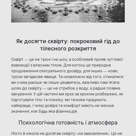
Як досягти сквірту: покроковий гід до
тілесного розкриття
Сквірт — це не трюк і не шоу, а особливий прояв чуттєвої
взаємодії з власним тілом. Для когось це природне
продовження сексуального досвіду, для інших — нове,
трохи загадкове явище. Та незалежно від того, стикалися
ви з ним раніше чи лише цікавитесь, важливо пам’ятати:
шлях до сквірту — це не стрибок у воду, а радше плавне
занурення. У цій частині ми крок за кроком розберемо, як
підготувати тіло та психіку, які техніки працюють
найкраще, і чому довіра та комфорт мають не менше
значення, ніж будь-яка фізична дія.
Психологічна готовність і атмосфера
Ніхто й ніколи не досягав сквірту «на замовлення». Це не