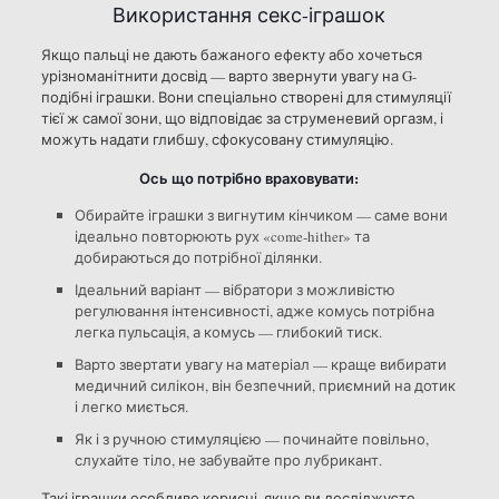
Використання секс-іграшок
Якщо пальці не дають бажаного ефекту або хочеться
урізноманітнити досвід — варто звернути увагу на G-
подібні іграшки. Вони спеціально створені для стимуляції
тієї ж самої зони, що відповідає за струменевий оргазм, і
можуть надати глибшу, сфокусовану стимуляцію.
Ось що потрібно враховувати:
Обирайте іграшки з вигнутим кінчиком — саме вони
ідеально повторюють рух «come-hither» та
добираються до потрібної ділянки.
Ідеальний варіант — вібратори з можливістю
регулювання інтенсивності, адже комусь потрібна
легка пульсація, а комусь — глибокий тиск.
Варто звертати увагу на матеріал — краще вибирати
медичний силікон, він безпечний, приємний на дотик
і легко миється.
Як і з ручною стимуляцією — починайте повільно,
слухайте тіло, не забувайте про лубрикант.
Такі іграшки особливо корисні, якщо ви досліджуєте