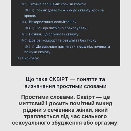
10.3)
Техніка пальцями: крок за кроком
10.3.1)
Ось як довести жінку до сквірту крок за
кроком:
10.4)
Використання секс-іграшок
10.4.1)
Ось що потрібно враховувати:
10.5)
Позиції, що сприяють сквірту
10.6)
Довіра, комфорт та результат без тиску
10.6.1)
Що важливо пам’ятати, перш ніж починати
пошуки сквірту:
11)
Висновок
Що таке СКВІРТ — поняття та
визначення простими словами
Простими словами, Сквірт — це
миттєвий і досить помітний викид
рідини з сечівника жінки, який
трапляється під час сильного
сексуального збудження або оргазму.