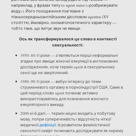
наприклад, у фразах типу to squirt water («розбризкувати
воду»). Його походження пов’язане з
пізньосередньоанглійським дієсловом squirten (XV
століття), ймовірно, ономатопоетичного характеру —
тобто таке, що імітує звук чи явище.
Ось як трансформувалося це слово в контексті
сексуальності:
1950–60-ті роки — з’являються перші неформальні
згадки про явище жіночої еякуляції в англомовних
дослідженнях, хоча термін squirt в сексуальному
сенсі ще не закріплений.
1980–90-ті роки — вибух інтересу до теми
струменевого оргазму в порноіндустрії США. Саме в
цей період слово squirt починає активно
використовуватись для позначення жіночого
еякуляторного викиду.
2000-ні й далі — термін міцно входить у побутову
мову, попри суперечливість і відсутність чіткої
медичної
дефініції
. Із розвитком феміністичної
сексології сквірт починають досліджувати як окрему