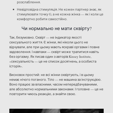
розслаблення.
Невідповідна стимуляція. Не кожен партнер знає, як
стимулювати точку G, а не кожна жінка — як і коли це
комфортно робити самостійно.
Чи нормально не мати сквірту?
Так, безумовно. Сквірт — не індикатор якості
сексуального життя. Є жінки, які ніколи цього не
відчували, але при цьому мають яскраві оргазми і повне
задоволення. І навпаки — сквірт може трапитися навіть
без оргазму. Як писав один з авторів Kinsey Institute,
«сексуальність — це не список досягнень, а особиста
історія».
Висновок простий: не всі жінки сквіртують, і в цьому
немає нічого поганого. Тіло — не машина за інструкцією.
Воно працює за власними, часом непередбачуваними,
але абсолютно нормальними законами. І головне — це не
повторити чиюсь реакцію, а знайти свою.