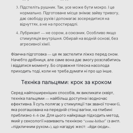
Підстеліть рушник. Так, усе може бути мокро. І це
нормально. Підготоване місце знімає зайву тривогу,
дає свободу рухів і допомагає зосередитися на
відчуттях, а не на простирадлі.
Лубрикант — не сором, а союзник. Особливо якщо
стимуляція внутрішня. Обирай на водній основі, без
агресивної хімії.
Фізична підготовка — це як застелити ліжко перед сном.
Начебто дрібниця, але саме вона дає змогу розслабитись
і віддатися моменту. Бо справжня тілесна насолода
приходить тоді, коли не треба думати ні про що інше.
Техніка пальцями: крок за кроком
Серед найпоширеніших способів, як викликати сквірт,
техніка пальцями — найбільш доступна і водночас
ефективна. Її суть полягає у стимуляції так званої точки G,
яка розташована на передній стінці вагіни, на глибині
приблизно 4–6 см. Для цього найкраще підходить метод,
який у сексології називають технікою “come-hither” (з англ.
«підкличним рухом»), що нагадує жест: «йди сюди».