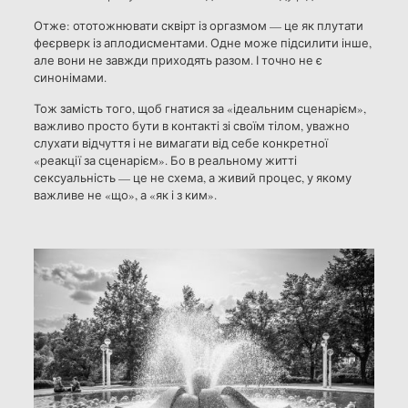
Отже: ототожнювати сквірт із оргазмом — це як плутати
феєрверк із аплодисментами. Одне може підсилити інше,
але вони не завжди приходять разом. І точно не є
синонімами.
Тож замість того, щоб гнатися за «ідеальним сценарієм»,
важливо просто бути в контакті зі своїм тілом, уважно
слухати відчуття і не вимагати від себе конкретної
«реакції за сценарієм». Бо в реальному житті
сексуальність — це не схема, а живий процес, у якому
важливе не «що», а «як і з ким».