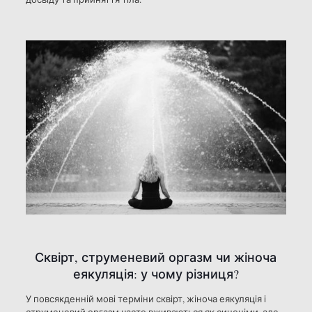
Сквірт, струменевий оргазм чи жіноча
еякуляція: у чому різниця?
У повсякденній мові терміни сквірт, жіноча еякуляція і
струменевий оргазм часто вживаються як синоніми, але