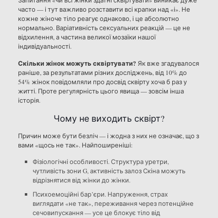
Запитання «чи всі жінки здатні сквіртувати» виникає дуже
часто — і тут важливо розставити всі крапки над «і». Не
кожне жіноче тіло реагує однаково, і це абсолютно
нормально. Варіативність сексуальних реакцій — це не
відхилення, а частина великої мозаїки нашої
індивідуальності.
Скільки жінок можуть сквіртувати?
Як вже згадувалося
раніше, за результатами різних досліджень, від 10% до
54% жінок повідомляли про досвід сквірту хоча б раз у
житті. Проте регулярність цього явища — зовсім інша
історія.
Чому не виходить сквірт?
Причин може бути безліч — і жодна з них не означає, що з
вами «щось не так». Найпоширеніші:
Фізіологічні особливості. Структура уретри,
чутливість зони G, активність залоз Скіна можуть
відрізнятися від жінки до жінки.
Психоемоційні бар’єри. Напруження, страх
виглядати «не так», переживання через потенційне
сечовипускання — усе це блокує тіло від