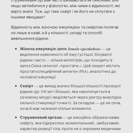
якщо заглибитися у фізіологію, між ними є відмінності, які
варто знати. Тож, що таке сквірт і як його не сплутати з
іншими явищами?
Відмінність між жіночою еякуляцією та сквіртом полягає
не лише в назві, а й у кількості, складі та способі
вивільнення рідини:
Жіноча еякуляція (англ. female ejaculation)
— це
виділення невеликого об’єму густішої, білуватої
рідини (часто — кілька мілілітрів), що походить із
залоз Скіна (жіночої «простати»). Цей секрет містить
простатоспецифічний антиген (PSA), аналогічно до
чоловічої еякуляції.
Сквірт
— це викид значно більшої кількості прозорої
рідини (до 100 мл і більше), яка накопичується в
сечовому міхурі і виділяється через уретру внаслідок
сильної стимуляції точки G. За складом — це не сеча,
хоча й має незначні спільні елементи.
Струменевий оргазм
— це емоційно-образна назва
сквірту, яка підкреслює моментальний, «вибуховий»
характер реакції тіла, проте не є окремим медичним