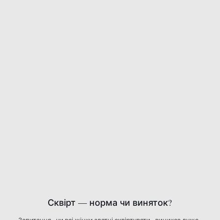
Сквірт — норма чи виняток?