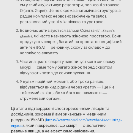
см у глибину) активує рецептори, пов’язані з точкою
G (англ. G-spot). Це не окрема анатомічна структура, а
радше комплекс нервових закінчень та залоз,
розташований у зоні між піхвою та уретрою.
Водночас активізуються залози Скіна (англ. Skene’s
glands), які часто називають жіночою простатою. Вони
продукують секрет, багатий на простатоспецифічний
антиген (PSA) — речовину, схожу за складом до
чоловічого еякуляту.
Частина цього секрету накопичується в сечовому
міхурі — саме тому багато жінок перед сквіртом
відчувають позив до сечовипускання.
У кульмінаційний момент, або трохи раніше,
відбувається викид рідини через уретру — і це й є
той самий сквірт, або як його ще називають —
струменевий оргазм.
Ці етапи підтверджені спостереженнями лікарів та
дослідників, зокрема й американським медичним
ресурсом WebMD (
https://www.webmd.com/sex/what-is-squirting-
orgasm
), який підкреслює, що сквірт — фізіологічно
реальне явище, а не ефект самонавіювання.