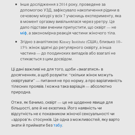
Інше дослідження з 2014 року, проведене за
допомогою УЗД, зафіксувало накопичення рідини в
сечовому міхурі у всіх 7 учасниць експерименту, яка
в момент оргазму вивільнялася через уретру. Це
дало підстави вченим припустити, що сквірт — не
міф
, а закономірна реакція частини жіночого тіла.
Згідно з аналітикою Kinsey Institute (США), близько 10–
15% жінок здатні до регулярного сквірту, а інша
частина — до поодиноких випадків або взагалі не
стикається з цим досвідом.
Ці дані важливі не для того, щоби «змагатися» в
досягненнях, а щоб розуміти: “скільки жінок можуть
сквіртувати” — питання не про норму, а про варіативність
тілесних проявів. І кожна така варіація — абсолютно
природна.
Отже, як бачимо, сквірт — це не щоденне явище для
більшості, але й не екзотика. Його наявність чи
відсутність не є показником жіночої сексуальності чи
«здоров’я» стосунків. Це одна з можливостей, яку варто
знати й приймати без
табу
.