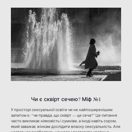
Чи є сквірт сечею? Міф №1
У просторі сексуальної освіти чи не найпоширенішим
запитом є: “чи правда, що сквірт — це сеча?” Це питання
часто викликає ніяковість і сумніви, а іноді навіть сором,
який заважає жінкам дослідити власну сексуальність. Але