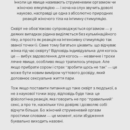
Інколи це явище називають струменевим оргазмом чи
жіночою еякуляцією — і хоча на слух звучить доволі
науково, насправді це одна з абсолютно природних
реакцій жіночого тіла на інтимну стимуляцію.
Сквірт не обов’язково супроводжується оргазмом — у
деяких випадках рідина виділяється без кульмінаційного
піку, а просто як реакція на інтенсивну стимуляцію так
званої точки G. Саме тому багатьох цікавить: що відчуває
жінка під час сквірту? Відповідь індивідуальна: для когось
це — вибух задоволення, для когось — незвичне і трохи
лячне явище, особливо якщо трапилось уперше. Але
якщо прибрати сором і страх “зробити щось не так” — це
може бути новим виміром чуттєвого досвіду, який
доповнює сексуальне життя пари.
Тож якщо поставити питання що таке сквірт з людської, а
не з наукової точки зору, відповідь буде така: це
фізіологічна реакція, яка говорить не про “правильний”
секс, а про те, наскільки тіло довіряє і дозволяє собі
відчути більше. Бо жіночий струменевий оргазм
простими словами — це момент, коли збудження
буквально виходить назовні.