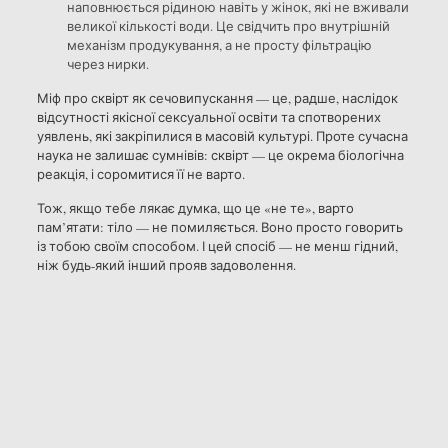
наповнюється рідиною навіть у жінок, які не вживали
великої кількості води. Це свідчить про внутрішній
механізм продукування, а не просту фільтрацію
через нирки.
Міф про сквірт як сечовипускання — це, радше, наслідок
відсутності якісної сексуальної освіти та спотворених
уявлень, які закріпилися в масовій культурі. Проте сучасна
наука не залишає сумнівів: сквірт — це окрема біологічна
реакція, і соромитися її не варто.
Тож, якщо тебе лякає думка, що це «не те», варто
пам’ятати: тіло — не помиляється. Воно просто говорить
із тобою своїм способом. І цей спосіб — не менш гідний,
ніж будь-який інший прояв задоволення.