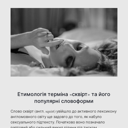
Етимологія терміна «сквірт» та його
популярні словоформи
Слово сквірт (англ. squirt) увійшло до активного лексикону
англомовного світу ще задовго до того, як набуло
сексуального підтексту. Початково воно позначало
раптовий або сильний викид рідини під тиском —