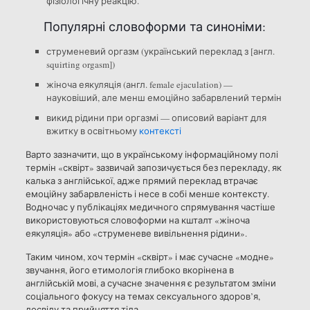
фізіологічну реакцію.
Популярні словоформи та синоніми:
струменевий оргазм (український переклад з [англ.
squirting orgasm])
жіноча еякуляція (англ. female ejaculation) —
науковіший, але менш емоційно забарвлений термін
викид рідини при оргазмі — описовий варіант для
вжитку в освітньому
контексті
Варто зазначити, що в українському інформаційному полі
термін «сквірт» зазвичай запозичується без перекладу, як
калька з англійської, адже прямий переклад втрачає
емоційну забарвленість і несе в собі менше контексту.
Водночас у публікаціях медичного спрямування частіше
використовуються словоформи на кшталт «жіноча
еякуляція» або «струменеве вивільнення рідини».
Таким чином, хоч термін «сквірт» і має сучасне «модне»
звучання, його етимологія глибоко вкорінена в
англійській мові, а сучасне значення є результатом зміни
соціального фокусу на темах сексуального здоров’я,
досвіду та прийняття тіла.