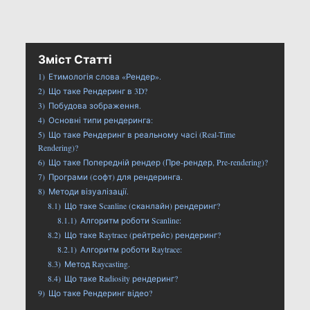
Зміст Статті
1)
Етимологія слова «Рендер».
2)
Що таке Рендеринг в 3D?
3)
Побудова зображення.
4)
Основні типи рендеринга:
5)
Що таке Рендеринг в реальному часі (Real-Time
Rendering)?
6)
Що таке Попередній рендер (Пре-рендер, Pre-rendering)?
7)
Програми (софт) для рендеринга.
8)
Методи візуалізації.
8.1)
Що таке Scanline (сканлайн) рендеринг?
8.1.1)
Алгоритм роботи Scanline:
8.2)
Що таке Raytrace (рейтрейс) рендеринг?
8.2.1)
Алгоритм роботи Raytrace:
8.3)
Метод Raycasting.
8.4)
Що таке Radiosity рендеринг?
9)
Що таке Рендеринг відео?