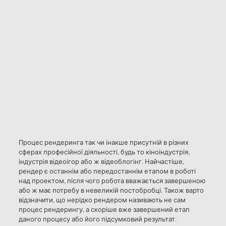
Процес рендеринга так чи інакше присутній в різних
сферах професійної діяльності, будь то кіноіндустрія,
індустрія відеоігор або ж відеоблогінг. Найчастіше,
рендер є останнім або передостаннім етапом в роботі
над проектом, після чого робота вважається завершеною
або ж має потребу в невеликій постобробці. Також варто
відзначити, що нерідко рендером називають не сам
процес рендерингу, а скоріше вже завершений етап
даного процесу або його підсумковий результат.