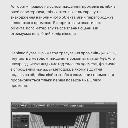
Алгоритм працює на основі «кидання» променів як ніби з
очей спостерігача, крізь кожен піксель екрану та
знаходження найближчого об’єкта, який перегороджує
шлях такого променю. Використавши властивості
об’єкта, його матеріалу та освітлення сцени, ми
отримуємо потрібний колір пікселя.
Нерідко буває, що «метод трасування променів» (
raytrace
)
плутають з методом «кидання променів» (
raycasting
). Але
насправді, «raycasting» (
метод кидання променя
) фактично
є спрощеним «raytrace» методом, в якому відсутня
подальша обробка відбитих або заломлених променів, а
прораховується тільки перша поверхня на шляху
променя.