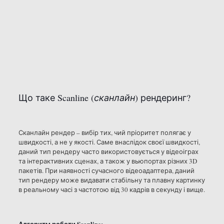
Що таке Scanline (
сканлайн
) рендеринг?
Сканлайн рендер – вибір тих, чий пріоритет полягає у
швидкості, а не у якості. Саме внаслідок своєї швидкості,
даний тип рендеру часто використовується у відеоіграх
та інтерактивних сценах, а також у вьюпортах різних 3D
пакетів. При наявності сучасного відеоадаптера, даний
тип рендеру може видавати стабільну та плавну картинку
в реальному часі з частотою від 30 кадрів в секунду і вище.
Алгоритм роботи Scanline: