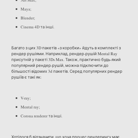
3ds Max;
Maya;
Blender;
Cinema 4D та інші.
Багато з цих 3D пакетів «з коробки» йдуть в комплекті з
рендер рушіями. Наприклад, рендер-рушій Mental Ray
присутній у пакеті 3Ds Max. Також, практично будь-який
популярний рендер-рушій, можна підключити до
більшості відомих 3d пакетів. Серед популярних рендер
рушіїв є такі як:
V-ray;
Mental ray;
Corona renderer та інші.
Хотілося б відзначити, що хоча процес рендерингу має