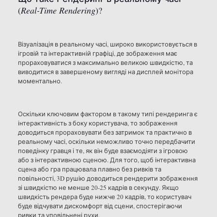
(
Real-Time Rendering
)?
Візуалізація в реальному часі, широко використовується в
ігровій та інтерактивній графіці, де зображення має
прораховуватися з максимально великою швидкістю, та
виводитися в завершеному вигляді на дисплей монітора
моментально.
Оскільки ключовим фактором в такому типі рендеринга є
інтерактивність з боку користувача, то зображення
доводиться прораховувати без затримок та практично в
реальному часі, оскільки неможливо точно передбачити
поведінку гравця і те, як він буде взаємодіяти з ігровою
або з інтерактивною сценою. Для того, щоб інтерактивна
сцена або гра працювала плавно без ривків та
повільності, 3D рушію доводиться рендерити зображення
зі швидкістю не менше 20-25 кадрів в секунду. Якщо
швидкість рендера буде нижче 20 кадрів, то користувач
буде відчувати дискомфорт від сцени, спостерігаючи
ривки та уповільнені рухи.