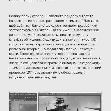
Велику роль у створенні плавного рендеру в іграх та
інтерактивних сценах грає процес оптимізації. Для того,
щоб добитися бажаної швидкості рендеру, розробники
застосовують різні хитрощі для зниження навантаження
на рендер рушій, намагаючись знизити вимушену
кількість обчислень. Сюди входить зниження якості 3D
моделей та текстур, а також запис деякої світлової та
рельєфної інформації в заздалегідь запечені текстурні
карти. Також варто відзначити, що основна частина
навантаження при прорахунку рендеру в реальному часі,
лягає на спеціалізоване графічне обладнання (
відеокарту
– GPU
), що дозволяє знизити навантаження з центральний
процесор (
ЦП
) та звільнити його обчислювальні
потужності для інших завдань.