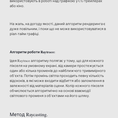
використовують в роботі над графікою у CG трейлерах
або кіно.
На жаль, на догоду якості, даний алгоритм рендеринга є
дуже повільним, і поки що не може використовуватися в
ріал-тайм графіці.
Алгоритм роботи Raytrace:
Ідея Raytrace алгоритму полягає у тому, що для кожного
пікселя на умовному екрані, від камери простежується
один або кілька променів до найближчого тривимірного
об’єкта. Потім промінь світла проходить певну кількість
відскоків, в які може входити відбиття або заломлення в
залежності від матеріалів сцени. Колір кожного пікселя
обчислюється алгоритмічно на основі взаємодії
світлового променя з об’єктами на його шляху.
Метод Raycasting.