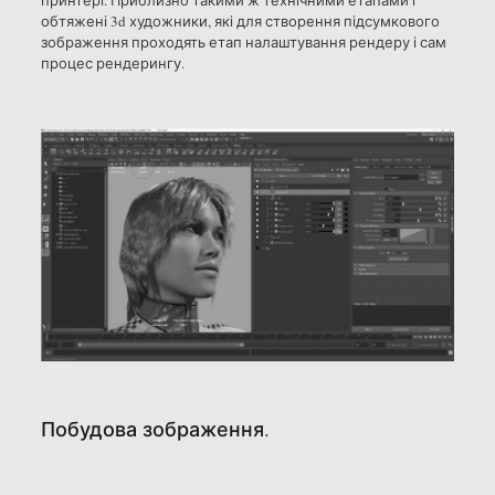
принтері. Приблизно такими ж технічними етапами і
обтяжені 3d художники, які для створення підсумкового
зображення проходять етап налаштування рендеру і сам
процес рендерингу.
Побудова зображення.