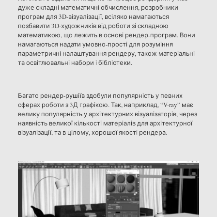
дуже складні математичні обчислення, розробники
програм для 3D-візуалізації, всіляко намагаються
позбавити 3D-художників від роботи зі складною
математикою, що лежить в основі рендер-програм. Вони
намагаються надати умовно-прості для розуміння
параметричні налаштування рендеру, також матеріальні
та освітлювальні набори і бібліотеки.
Багато рендер-рушіїв здобули популярність у певних
сферах роботи з 3Д графікою. Так, наприклад, “V-ray” має
велику популярність у архітектурних візуалізаторів, через
наявність великої кількості матеріалів для архітектурної
візуалізації, та в цілому, хорошої якості рендера.