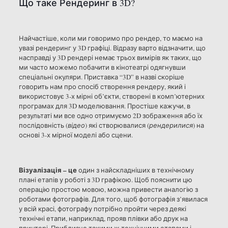
Що таке Рендеринг в 3D?
Найчастіше, коли ми говоримо про рендер, то маємо на
увазі рендеринг у 3D графіці. Відразу варто відзначити, що
насправді у 3D рендері немає трьох вимірів як таких, що
ми часто можемо побачити в кінотеатрі одягнувши
спеціальні окуляри. Приставка “3D” в назві скоріше
говорить нам про спосіб створення рендеру, який і
використовує 3-х мірні об’єкти, створені в комп’ютерних
програмах для 3D моделювання. Простіше кажучи, в
результаті ми все одно отримуємо 2D зображення або їх
послідовність (
відео
) які створювалися (
рендерилися
) на
основі 3-х мірної моделі або сцени.
Візуалізація – це
один з найскладніших в технічному
плані етапів у роботі з 3D графікою. Щоб пояснити цю
операцію простою мовою, можна привести аналогію з
роботами фотографів. Для того, щоб фотографія з’явилася
у всій красі, фотографу потрібно пройти через деякі
технічні етапи, наприклад, прояв плівки або друк на