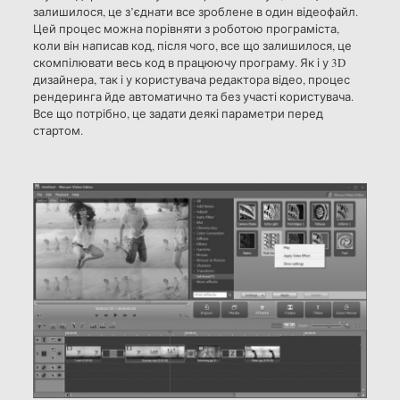
залишилося, це з’єднати все зроблене в один відеофайл.
Цей процес можна порівняти з роботою програміста,
коли він написав код, після чого, все що залишилося, це
скомпілювати весь код в працюючу програму. Як і у 3D
дизайнера, так і у користувача редактора відео, процес
рендеринга йде автоматично та без участі користувача.
Все що потрібно, це задати деякі параметри перед
стартом.