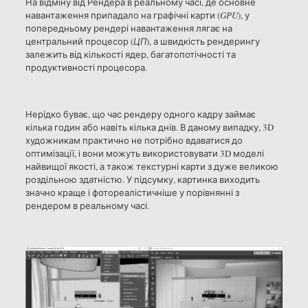
На відміну від Рендера в реальному часі, де основне
навантаження припадало на графічні карти (
GPU
), у
попередньому рендері навантаження лягає на
центральний процесор (
ЦП
), а швидкість рендерингу
залежить від кількості ядер, багатопотічності та
продуктивності процесора.
Нерідко буває, що час рендеру одного кадру займає
кілька годин або навіть кілька днів. В даному випадку, 3D
художникам практично не потрібно вдаватися до
оптимізації, і вони можуть використовувати 3D моделі
найвищої якості, а також текстурні карти з дуже великою
роздільною здатністю. У підсумку, картинка виходить
значно краще і фотореалістичніше у порівнянні з
рендером в реальному часі.