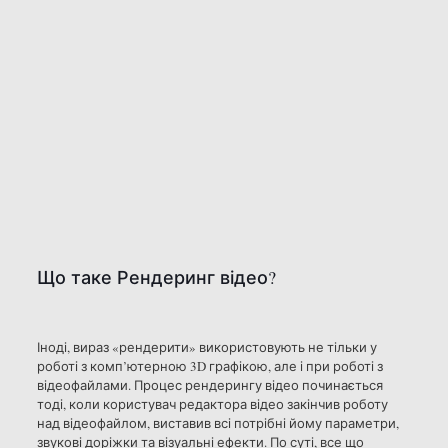
Що таке Рендеринг відео?
Іноді, вираз «рендерити» використовують не тільки у
роботі з комп’ютерною 3D графікою, але і при роботі з
відеофайлами. Процес рендерингу відео починається
тоді, коли користувач редактора відео закінчив роботу
над відеофайлом, виставив всі потрібні йому параметри,
звукові доріжки та візуальні ефекти. По суті, все що