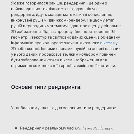
Як вже говорилося раніше, рендеринг – це один з
найскладніших технічних етапів, адже під час
рендеринга, йдуть складні математичні обчислення,
виконувані рушієм (движком) рендеру. На цьому етапі,
рушій переводить математичні дані про сцену у фінальне
2D-зображення. Під час процесу, йде перетворення 3d-
геометрії, текстур та світлових даних сцени, в об’єднану
інформацію про кольорове значення кожного
пікселя
у
2D зображенні. Іншими словами, рушій на основі наявних
у нього даних, прораховує те, яким кольором повинен
бути забарвлений кожен піксель зображення для
отримання комплексної, гарної та закінченої картинки.
Основні типи рендеринга:
У глобальному плані, є два основних типи рендеринга:
Рендеринг у реальному часі (
Real-Time Rendering
);