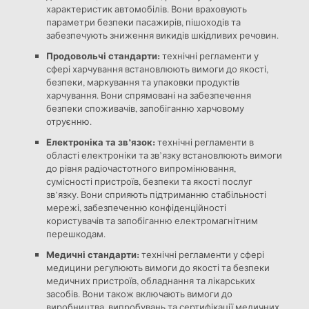
характеристик автомобілів. Вони враховують
параметри безпеки пасажирів, пішоходів та
забезпечують зниження викидів шкідливих речовин.
Продовольчі стандарти:
технічні регламенти у
сфері харчування встановлюють вимоги до якості,
безпеки, маркування та упаковки продуктів
харчування. Вони спрямовані на забезпечення
безпеки споживачів, запобіганню харчовому
отруєнню.
Електроніка та зв’язок:
технічні регламенти в
області електроніки та зв’язку встановлюють вимоги
до рівня радіочастотного випромінювання,
сумісності пристроїв, безпеки та якості послуг
зв’язку. Вони сприяють підтриманню стабільності
мережі, забезпеченню конфіденційності
користувачів та запобіганню електромагнітним
перешкодам.
Медичні стандарти:
технічні регламенти у сфері
медицини регулюють вимоги до якості та безпеки
медичних пристроїв, обладнання та лікарських
засобів. Вони також включають вимоги до
виробництва, випробувань та сертифікації медичних