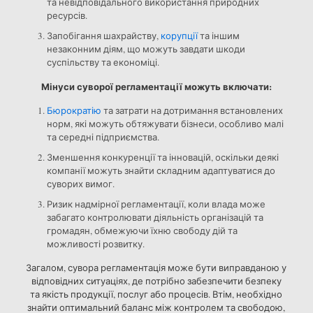
та невідповідального використання природних
ресурсів.
Запобігання шахрайству,
корупції
та іншим
незаконним діям, що можуть завдати шкоди
суспільству та економіці.
Мінуси суворої регламентації можуть включати:
Бюрократію
та затрати на дотримання встановлених
норм, які можуть обтяжувати бізнеси, особливо малі
та середні підприємства.
Зменшення конкуренції та інновацій, оскільки деякі
компанії можуть знайти складним адаптуватися до
суворих вимог.
Ризик надмірної регламентації, коли влада може
забагато контролювати діяльність організацій та
громадян, обмежуючи їхню свободу дій та
можливості розвитку.
Загалом, сувора регламентація може бути виправданою у
відповідних ситуаціях, де потрібно забезпечити безпеку
та якість продукції, послуг або процесів. Втім, необхідно
знайти оптимальний баланс між контролем та свободою,