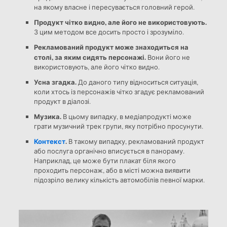
на якому власне і пересувається головний герой.
Продукт чітко видно, але його не використовують.
З цим методом все досить просто і зрозуміло.
Рекламований продукт може знаходиться на
столі, за яким сидять персонажі.
Вони його не
використовують, але його чітко видно.
Усна згадка.
До даного типу відноситься ситуація,
коли хтось із персонажів чітко згадує рекламований
продукт в діалозі.
Музика.
В цьому випадку, в медіапродукті може
грати музичний трек групи, яку потрібно просунути.
Контекст
.
В такому випадку, рекламований продукт
або послуга органічно вписується в панораму.
Наприклад, це може бути плакат біля якого
проходить персонаж, або в місті можна виявити
підозріло велику кількість автомобілів певної марки.