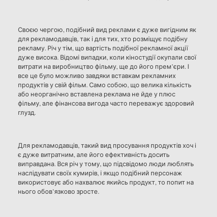
Своєю чергою, подібний вид реклами є дуже вигідним як
для рекламодавців, так і для тих, хто розміщує подібну
рекламу. Річ у тім, що вартість подібної рекламної акції
дуже висока. Відомі випадки, коли кіностудії окупали свої
витрати на виробництво фільму, ще до його прем’єри. І
все це було можливо завдяки вставкам рекламних
продуктів у свій фільм. Само собою, що велика кількість
або неорганічно вставлена реклама не йде у плюс
фільму, але фінансова вигода часто переважує здоровий
глузд.
Для рекламодавців, такий вид просування продуктів хоч і
є дуже витратним, але його ефективність досить
виправдана. Вся річ у тому, що підсвідомо люди люблять
наслідувати своїх кумирів, і якщо подібний персонаж
використовує або нахвалює якийсь продукт, то попит на
нього обов’язково зросте.