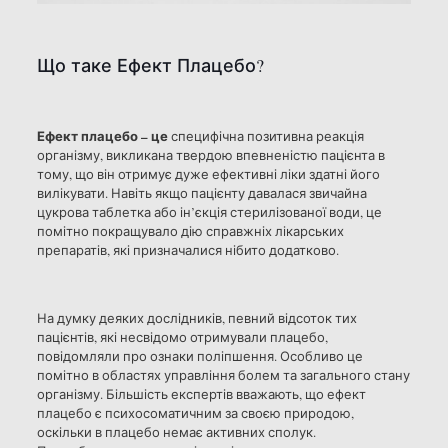
Що таке Ефект Плацебо?
Ефект плацебо – це
специфічна позитивна реакція
організму, викликана твердою впевненістю пацієнта в
тому, що він отримує дуже ефективні ліки здатні його
вилікувати. Навіть якщо пацієнту давалася звичайна
цукрова таблетка або ін’єкція стерилізованої води, це
помітно покращувало дію справжніх лікарських
препаратів, які призначалися нібито додатково.
На думку деяких дослідників, певний відсоток тих
пацієнтів, які несвідомо отримували плацебо,
повідомляли про ознаки поліпшення. Особливо це
помітно в областях управління болем та загального стану
організму. Більшість експертів вважають, що ефект
плацебо є психосоматичним за своєю природою,
оскільки в плацебо немає активних сполук.