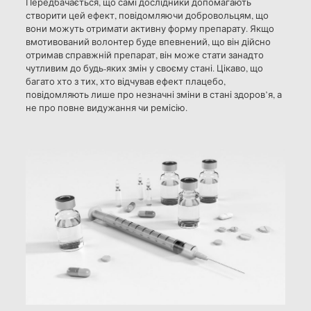
Передбачається, що самі дослідники допомагають
створити цей ефект, повідомляючи добровольцям, що
вони можуть отримати активну форму препарату. Якщо
вмотивований волонтер буде впевнений, що він дійсно
отримав справжній препарат, він може стати занадто
чутливим до будь-яких змін у своєму стані. Цікаво, що
багато хто з тих, хто відчував ефект плацебо,
повідомляють лише про незначні зміни в стані здоров’я, а
не про повне видужання чи ремісію.