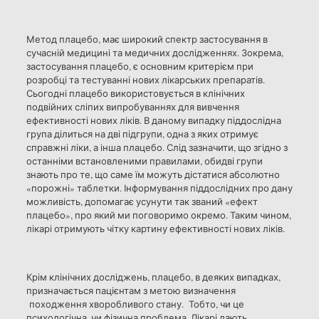
Метод плацебо, має широкий спектр застосування в
сучасній медицині та медичних дослідженнях. Зокрема,
застосування плацебо, є основним критерієм при
розробці та тестуванні нових лікарських препаратів.
Сьогодні плацебо використовується в клінічних
подвійних сліпих випробуваннях для вивчення
ефективності нових ліків. В даному випадку піддослідна
група ділиться на дві підгрупи, одна з яких отримує
справжні ліки, а інша плацебо. Слід зазначити, що згідно з
останніми встановленими правилами, обидві групи
знають про те, що саме їм можуть дістатися абсолютно
«порожні» таблетки. Інформування піддослідних про дану
можливість, допомагає усунути так званий «ефект
плацебо», про який ми поговоримо окремо. Таким чином,
лікарі отримують чітку картину ефективності нових ліків.
Крім клінічних досліджень, плацебо, в деяких випадках,
призначається пацієнтам з метою визначення
походження хворобливого стану. Тобто, чи це
психологічна, чи фізична проблема. Лікарі дають