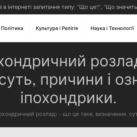
рні в інтернеті запитання типу: "Що це?", "Що значит
і Політика
Культура і Релігія
Наука і Технології
охондричний розлад
суть, причини і озн
іпохондрики.
похондричний розлад) – що це таке, визначення, сут