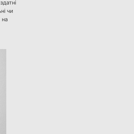
здатні
ні чи
 на