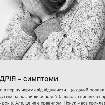
ДРІЯ – симптоми.
то в першу чергу слід відзначити, що даний розла
утнім на постійній основі. У більшості випадків пе
 років. Але, це не є правилом, і існує маса приклад