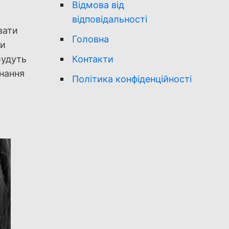
Відмова від
відповідальності
вати
Головна
ни
Контакти
будуть
онання
Політика конфіденційності