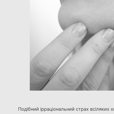
Подібний ірраціональний страх всіляких х