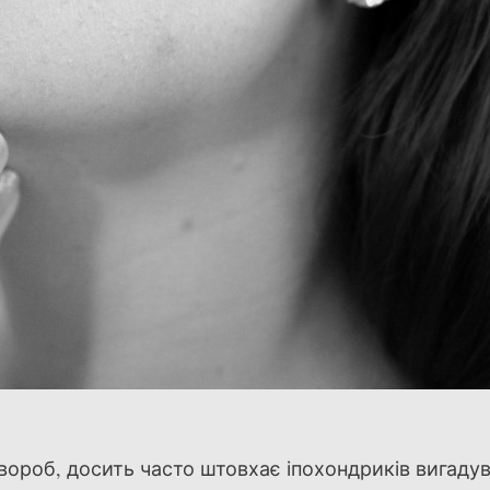
вороб, досить часто штовхає іпохондриків вигадув