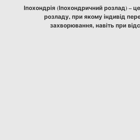
Іпохондрія (Іпохондричний розлад) – ц
розладу, при якому індивід пер
захворювання, навіть при від