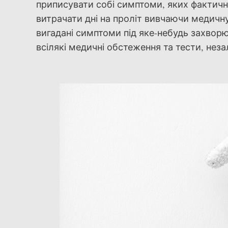
приписувати собі симптоми, яких фактичн
витрачати дні на проліт вивчаючи медичну 
вигадані симптоми під яке-небудь захворю
всілякі медичні обстеження та тести, незал