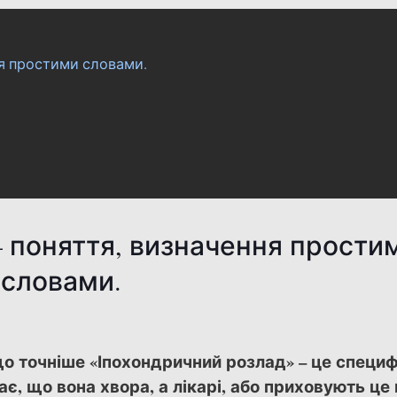
ня простими словами.
 поняття, визначення прости
словами.
що точніше «Іпохондричний розлад» – це специ
, що вона хвора, а лікарі, або приховують це в