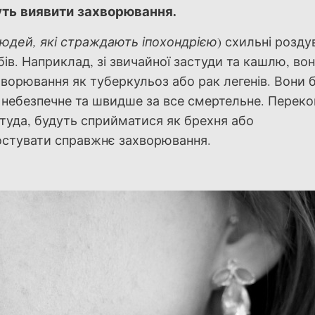
уть виявити захворювання.
юдей, які страждають іпохондрією
) схильні розду
в. Наприклад, зі звичайної застуди та кашлю, во
хворювання як туберкульоз або рак легенів. Вони 
е небезпечне та швидше за все смертельне. Перек
астуда, будуть сприйматися як брехня або
ностувати справжнє захворювання.