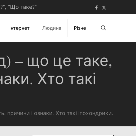
ь?", "Що таке?"
Інтернет
Людина
Різне
) – що це таке,
аки. Хто такі
ь, причини і ознаки. Хто такі іпохондрики.