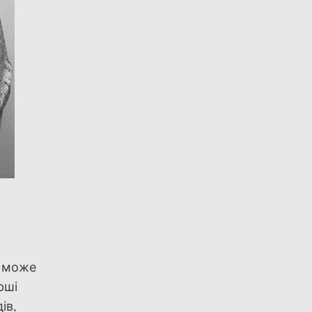
д може
рші
ів,