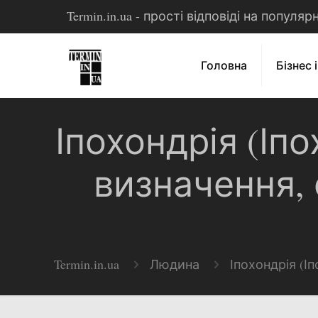
Termin.in.ua - прості відповіді на популя
Головна
Бізнес 
Іпохондрія (Іп
визначення, 
Termin.in.ua
Людина
Іпохондрія (І