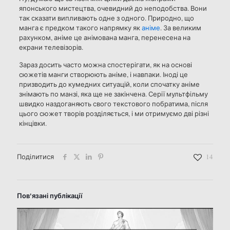
японського мистецтва, очевидний до неподобства. Вони
так сказати випливають одне з одного. Природно, що
манга є предком такого напрямку як
аніме
. За великим
рахунком, аніме це анімована манга, перенесена на
екрани телевізорів.
Зараз досить часто можна спостерігати, як на основі
сюжетів манги створюють аніме, і навпаки. Іноді це
призводить до кумедних ситуацій, коли спочатку аніме
знімають по манзі, яка ще не закінчена. Серії мультфільму
швидко наздоганяють свого текстового побратима, після
цього сюжет творів розділяється, і ми отримуємо дві різні
кінцівки.
Поділитися
14
Пов'язані публікації