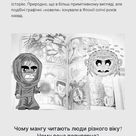
історію. Природно, що в більш примітивному вигляді, але
подібні графічні «новели» існували в Японії сотні років
назад.
Чому мангу читають люди різного віку?
Чому вона популярна?