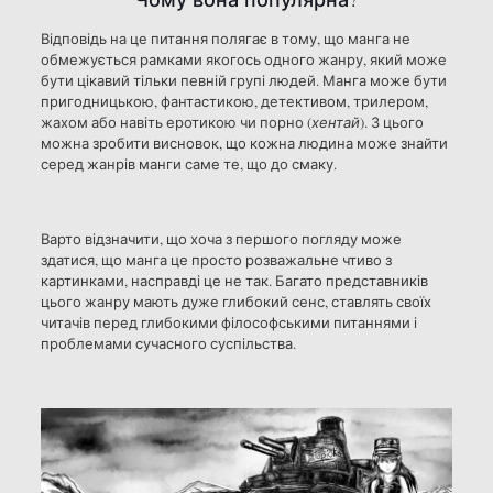
Відповідь на це питання полягає в тому, що манга не
обмежується рамками якогось одного жанру, який може
бути цікавий тільки певній групі людей. Манга може бути
пригодницькою, фантастикою, детективом, трилером,
жахом або навіть еротикою чи порно (
хентай
). З цього
можна зробити висновок, що кожна людина може знайти
серед жанрів манги саме те, що до смаку.
Варто відзначити, що хоча з першого погляду може
здатися, що манга це просто розважальне чтиво з
картинками, насправді це не так. Багато представників
цього жанру мають дуже глибокий сенс, ставлять своїх
читачів перед глибокими філософськими питаннями і
проблемами сучасного суспільства.