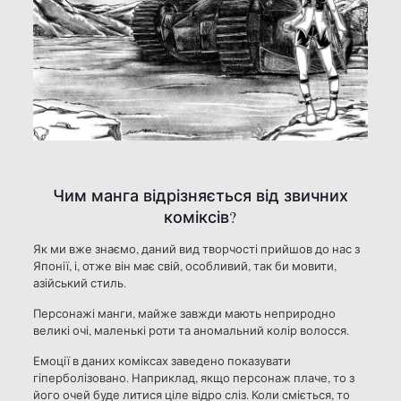
Чим манга відрізняється від звичних
коміксів?
Як ми вже знаємо, даний вид творчості прийшов до нас з
Японії, і, отже він має свій, особливий, так би мовити,
азійський стиль.
Персонажі манги, майже завжди мають неприродно
великі очі, маленькі роти та аномальний колір волосся.
Емоції в даних коміксах заведено показувати
гіперболізовано. Наприклад, якщо персонаж плаче, то з
його очей буде литися ціле відро сліз. Коли сміється, то