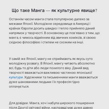
Що таке Манга — як культурне явище?
Останнім часом манга стала популярною далеко за
межами Японії. Молодіжне середовище в Америці і
країнах Європи досить швидко і тепло прийняло даний
напрямок у творчості. В основному це пов’
язано
з тим, що
манга, є чимось відмінним від звичних коміксів, зі своєю
східною філософією і стилем не схожим на інші.
У самій же Японії, мангу не сприймають як якусь суто
молодіжну розвагу. В Японії, мангу читають абсолютно
всі, будь то діти або люди похилого віку. Даний вид
творчості вважається важливою частиною японської
культури
. Художники та письменники манги вважаються
дуже шанованими людьми і їх професія гідно
оплачується.
Для довідки: Манга, хоч і набула широкого поширення
після Другої світової війни, насправді має дуже давню