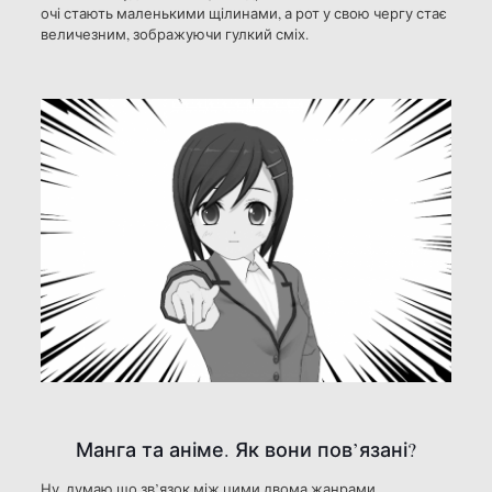
очі стають маленькими щілинами, а рот у свою чергу стає
величезним, зображуючи гулкий сміх.
Манга та аніме. Як вони пов’
язані
?
Ну, думаю що зв’
язок
між цими двома жанрами