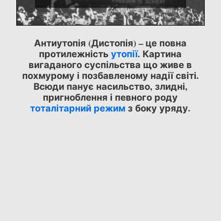
Антиутопія (Дистопія) – це повна
протилежність
утопії
. Картина
вигаданого суспільства що живе в
похмурому і позбавленому надії світі.
Всюди панує насильство, злидні,
пригноблення і певного роду
тоталітарний режим
з боку уряду.