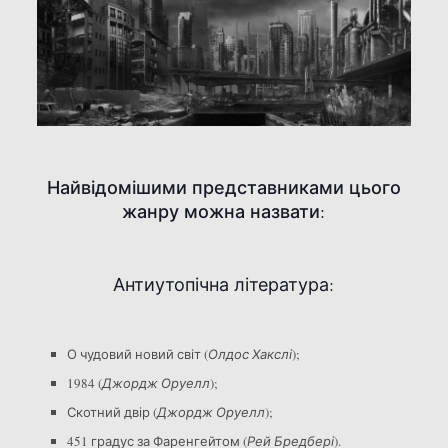
Найвідомішими представниками цього
жанру можна назвати:
Антиутопічна література:
О чудовий новий світ (
Олдос Хакслі
);
1984 (
Джордж Оруелл
);
Скотний двір (
Джордж Оруелл
);
451 градус за Фаренгейтом (
Рей Бредбері
).