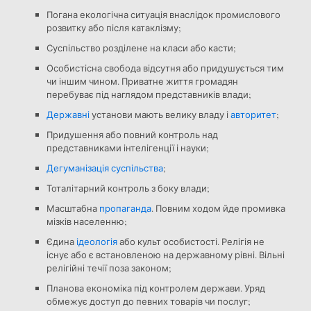
Погана екологічна ситуація внаслідок промислового
розвитку або після катаклізму;
Суспільство розділене на класи або касти;
Особистісна свобода відсутня або придушується тим
чи іншим чином. Приватне життя громадян
перебуває під наглядом представників влади;
Державні
установи мають велику владу і
авторитет
;
Придушення або повний контроль над
представниками інтелігенції і науки;
Дегуманізація суспільства
;
Тоталітарний контроль з боку влади;
Масштабна
пропаганда
. Повним ходом йде промивка
мізків населенню;
Єдина
ідеологія
або культ особистості. Релігія не
існує або є встановленою на державному рівні. Вільні
релігійні течії поза законом;
Планова економіка під контролем держави. Уряд
обмежує доступ до певних товарів чи послуг;