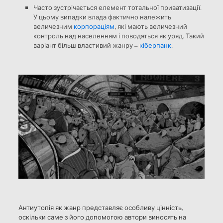
Часто зустрічається елемент тотальної приватизації.
У цьому випадки влада фактично належить
величезним
корпораціям
, які мають величезний
контроль над населенням і поводяться як уряд. Такий
варіант більш властивий жанру –
кіберпанк
.
Антиутопія як жанр представляє особливу цінність,
оскільки саме з його допомогою автори виносять на