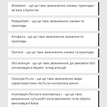
Флеймінг – що це таке, визначення, ознаки, приклади і
зв’язок з булінгом
Рейджбейт – що це таке, визначення, ознаки та
приклади
Апофеоз – що це таке, визначення, значення та
приклади
Гротеск – що це таке, визначення, ознаки та приклади
SEO-агенція – що це таке, визначення, де замовити SEO
оптимізацію в Україні: огляд агенцій
Сенсори PixArt – що це таке, визначення, види,
характеристики і як PixArt контролює ринок
Асенізація (Послуги асенізатора ) – що це таке,
визначення, суть робіт коли викликати та як обрати
виконавця в Києві