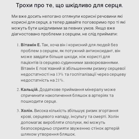
Трохи про те, що шкідливо для серця.
Ми вже досить непогано оглянули корисні речовини які
корисні для серця, а тепер давайте поговоримо про ті які
можуть бути шкідливими за певних умов. Якщо вже
діагностовано проблеми з серцем, не слід приймати:
Вітамін Е.
Так, хоча він і корисний для людей без
проблем з серцем, як потужний антиоксидант, він
може завдати більше шкоди, ніж користі для
пацієнтів із серцево-судинними захворюваннями.
Вітамін Е пов’язаний зі збільшенням ризику серцевої
недостатності на 13% та госпіталізації через серцеву
недостатність на 21%.
Кальцій.
Додаткове приймання мінералу може
спричинити накопичення бляшок в артеріях та
пошкодити серце.
Холін.
Висока кількість збільшує ризик згортання
крові, серцевого нападу, інсульту та смерті. Холін
допомагає виробляти сполуки, які можуть
безпосередньо сприяти звуженню стінок артерій
шляхом утворення бляшок.