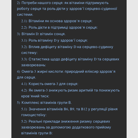
2)
Потреби нашого серця: як вітаміни підтримують
роботу серця та роль дієти у здоров’ї серцево-судинної
системи.
2.1)
Вітаміни як основа здоров’я серця:
2.2)
Роль дієти в підтримці здоров’я серця:
3)
Вітамін D: вітамін сонця.
3.1)
Роль вітаміну D у здоров’ї серця:
3.2)
Вплив дефіциту вітаміну D на серцево-судинну
систему:
3.3)
Статистика щодо дефіциту вітаміну D та серцевих
захворювань:
4)
Омега-3 жирні кислоти: природний еліксир здоров’я
для серця.
4.1)
Користь омега-3 для серця:
4.2)
Як омега-3 знижують ризик аритмій та понижують
кров’яний тиск:
5)
Комплекс вітамінів групи В.
5.1)
Значення вітамінів B6, B9, та B12 у регуляції рівня
гомоцистеїну:
5.2)
Реальні приклади зниження ризику серцевих
захворювань за допомогою додаткового прийому
вітамінів групи B: