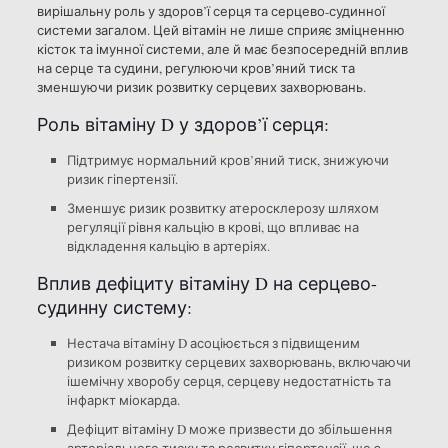
вирішальну роль у здоров’ї серця та серцево-судинної
системи загалом. Цей вітамін не лише сприяє зміцненню
кісток та імунної системи, але й має безпосередній вплив
на серце та судини, регулюючи кров’яний тиск та
зменшуючи ризик розвитку серцевих захворювань.
Роль вітаміну D у здоров’ї серця:
Підтримує нормальний кров’яний тиск, знижуючи
ризик гіпертензії.
Зменшує ризик розвитку атеросклерозу шляхом
регуляції рівня кальцію в крові, що впливає на
відкладення кальцію в артеріях.
Вплив дефіциту вітаміну D на серцево-
судинну систему:
Нестача вітаміну D асоціюється з підвищеним
ризиком розвитку серцевих захворювань, включаючи
ішемічну хворобу серця, серцеву недостатність та
інфаркт міокарда.
Дефіцит вітаміну D може призвести до збільшення