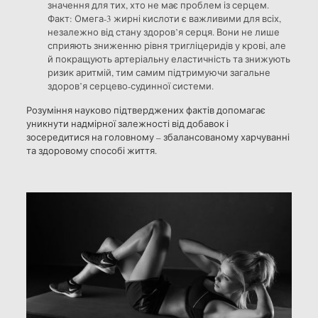
значення для тих, хто не має проблем із серцем.
Факт: Омега-3 жирні кислоти є важливими для всіх,
незалежно від стану здоров’я серця. Вони не лише
сприяють зниженню рівня тригліцеридів у крові, але
й покращують артеріальну еластичність та знижують
ризик аритмій, тим самим підтримуючи загальне
здоров’я серцево-судинної системи.
Розуміння науково підтверджених фактів допомагає
уникнути надмірної залежності від добавок і
зосередитися на головному – збалансованому харчуванні
та здоровому способі життя.