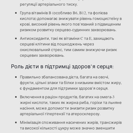
регуляції артеріального тиску.
Група вітамінів B (особливо B6, B12, та фолієва
кислота) допомагає знижувати рівень гомоцистеїну в
крові, високий рівень якого пов’язаний з підвищеним
ризиком розвитку серцево-судинних захворювань.
Антиоксиданти, такі як вітаміни C та E, захищають
серцеві клітини від пошкоджень через
окислювальний стрес, тим самим знижуючи ризик
серцевих захворювань.
Роль дієти в підтримці здоров’я серця:
Правильно збалансована дієта, багата на овочі,
фрукти, цільні злаки та білки з низьким вмістом жиру,
є фундаментом для підтримки здоров’я серця.
Включення в раціон продуктів, багатих на омега-3
жирні кислоти, таких як жирна риба, горіхи та льняне
насіння, може допомогти знизити ризик розвитку
артеріальної гіпертензії та атеросклерозу.
Мінімізація споживання насичених жирів, трансжирів
та високої кількості цукру може значно зменшити