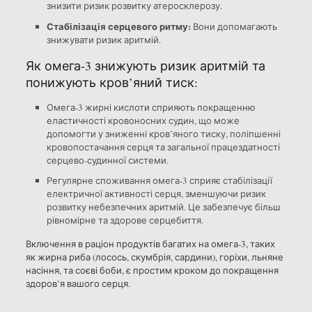
знизити ризик розвитку атеросклерозу.
Стабілізація серцевого ритму:
Вони допомагають
знижувати ризик аритмій.
Як омега-3 знижують ризик аритмій та
понижують кров’яний тиск:
Омега-3 жирні кислоти сприяють покращенню
еластичності кровоносних судин, що може
допомогти у зниженні кров’яного тиску, поліпшенні
кровопостачання серця та загальної працездатності
серцево-судинної системи.
Регулярне споживання омега-3 сприяє стабілізації
електричної активності серця, зменшуючи ризик
розвитку небезпечних аритмій. Це забезпечує більш
рівномірне та здорове серцебиття.
Включення в раціон продуктів багатих на омега-3, таких
як жирна риба (лосось, скумбрія, сардини), горіхи, льняне
насіння, та соєві боби, є простим кроком до покращення
здоров’я вашого серця.