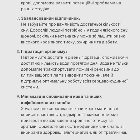
крові, допоможе виявити потенційні проблеми на
ранніх стадіях.
Збалансований відпочинок:
Не забувайте про важливість достатньої кількості
сну. Дорослій людині потрібно 7-9 годин якісного сну
щоночі, оскільки нестача сну може збільшити ризик
високого кров’яного тиску, ожиріння та діабету.
Гідратація організму:
Підтримуйте достатній рівень гідратації, споживаючи
достатню кількість води протягом дня. Вода не тільки
допомагає транспортувати поживні речовини до
клітин вашого тіла та виводити токсини, але й
підтримує оптимальну роботу всієї серцево-судинної
системи.
Мінімізація споживання кави та інших
кофеїновмісних напоїв:
Хоча помірне споживання кави може мати певні
корисні властивості, надмірне її вживання може
призвести до збільшення кров’яного тиску та
аритмій. Обмежте кількість кофеїновмісних напоїв і
вибирайте здоровіші альтернативи, як-от трав’яні чаї.