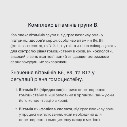
Комплекс вітамінів групи В.
Комплекс вітамінів групи B відіграє важливу роль у
підтримці здоров’я серця, особливо вітаміни B6, B9
(фолієва кислота), та B12. Ці нутрієнти тісно співпрацюють
для контролю рівня гомоцистеїну в крові, амінокислоти,
високий рівень якої пов’язаний з підвищеним ризиком
серцево-судинних захворювань.
Значення вітамінів B6, B9, та B12 у
регуляції рівня гомоцистеїну:
Вітамін B6 (піридоксин)
сприяє перетворенню
гомоцистеїну в інші речовини в організмі, знижуючи
його концентрацію в крові.
Вітамін B9 (фолієва кислота)
відіграє ключову роль
у процесі метилювання, який необхідний для
перетворення гомоцистеїну назад в метіонін.