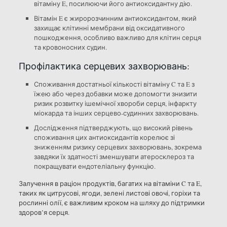
вітаміну E, посилюючи його антиоксидантну дію.
Вітамін E є жиророзчинним антиоксидантом, який
захищає клітинні мембрани від оксидативного
пошкодження, особливо важливо для клітин серця
та кровоносних судин.
Профілактика серцевих захворювань:
Споживання достатньої кількості вітаміну C та E з
їжею або через добавки може допомогти знизити
ризик розвитку ішемічної хвороби серця, інфаркту
міокарда та інших серцево-судинних захворювань.
Дослідження підтверджують, що високий рівень
споживання цих антиоксидантів корелює зі
зниженням ризику серцевих захворювань, зокрема
завдяки їх здатності зменшувати атеросклероз та
покращувати ендотеліальну функцію.
Залучення в раціон продуктів, багатих на вітаміни C та E,
таких як цитрусові, ягоди, зелені листові овочі, горіхи та
рослинні олії, є важливим кроком на шляху до підтримки
здоров’я серця.