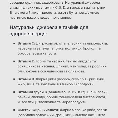
серцево-судинних захворювань. Натуральні джерела
вітамінів, таких як вітаміни C, E, D, а також вітаміни групи
B та омега-3 жирні кислоти, мають бути невід’ємною
частиною вашого щоденного меню.
Натуральні джерела вітамінів для
здоров’я серця:
Вітамін C:
Цитрусові, як-от апельсини та лимони, ківі,
червона та зелена паприка, полуниця, броколі та
брюссельська капуста.
Вітамін E:
Горіхи та насіння, такі як мигдаль та
соняшникове насіння, шпинат, мангольд, та рослинні
олії, зокрема соняшникова та оливкова.
Вітамін D:
Жирна риба (лосось, скумбрія), риб’ячий
жир, яйця, та збагачені вітаміном D продукти.
Вітаміни групи B (особливо B6, B9, B12):
Цільні злаки,
банани, авокадо, бобові, темно-зелені листові овочі,
м’ясо птиці, яловичина та морепродукти.
Омега-3 жирні кислоти:
Жирна морська риба, горіхи
(особливо волоський (грецький)), льняне насіння та