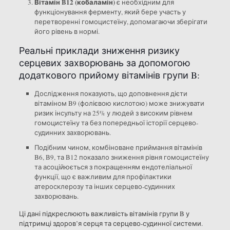
Вітамін B12 (кобаламін)
є необхідним для
функціонування ферменту, який бере участь у
перетворенні гомоцистеїну, допомагаючи зберігати
його рівень в нормі.
Реальні приклади зниження ризику
серцевих захворювань за допомогою
додаткового прийому вітамінів групи B:
Дослідження показують, що доповнення дієти
вітаміном B9 (фолієвою кислотою) може знижувати
ризик інсульту на 25% у людей з високим рівнем
гомоцистеїну та без попередньої історії серцево-
судинних захворювань.
Подібним чином, комбіноване приймання вітамінів
B6, B9, та B12 показало зниження рівня гомоцистеїну
та асоційюється з покращенням ендотеліальної
функції, що є важливим для профілактики
атеросклерозу та інших серцево-судинних
захворювань.
Ці дані підкреслюють важливість вітамінів групи B у
підтримці здоров’я серця та серцево-судинної системи.