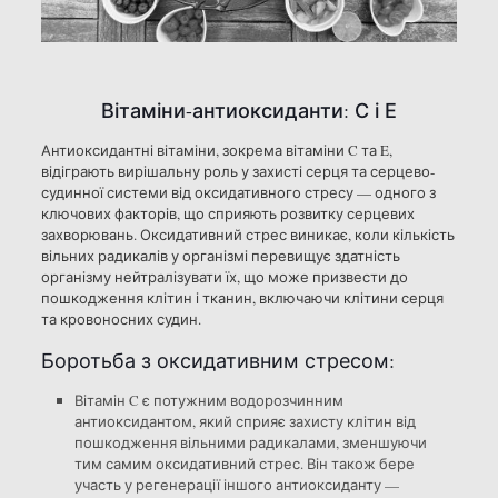
Вітаміни-антиоксиданти: С і Е
Антиоксидантні вітаміни, зокрема вітаміни C та E,
відіграють вирішальну роль у захисті серця та серцево-
судинної системи від оксидативного стресу — одного з
ключових факторів, що сприяють розвитку серцевих
захворювань. Оксидативний стрес виникає, коли кількість
вільних радикалів у організмі перевищує здатність
організму нейтралізувати їх, що може призвести до
пошкодження клітин і тканин, включаючи клітини серця
та кровоносних судин.
Боротьба з оксидативним стресом:
Вітамін C є потужним водорозчинним
антиоксидантом, який сприяє захисту клітин від
пошкодження вільними радикалами, зменшуючи
тим самим оксидативний стрес. Він також бере
участь у регенерації іншого антиоксиданту —