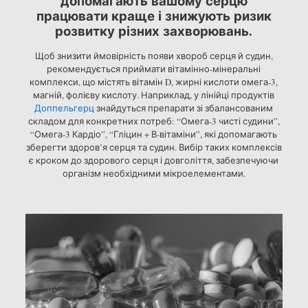
допомагають вашому серцю
працювати краще і знижують ризик
розвитку різних захворювань.
Щоб знизити ймовірність появи хвороб серця й судин,
рекомендується приймати вітамінно-мінеральні
комплекси, що містять вітамін D, жирні кислоти омега-3,
магній, фолієву кислоту. Наприклад, у лінійці продуктів
Доппельгерц
знайдуться препарати зі збалансованим
складом для конкретних потреб: “Омега-3 чисті судини”,
“Омега-3 Кардіо”, “Гліцин + В-вітаміни”, які допомагають
зберегти здоров’я серця та судин. Вибір таких комплексів
є кроком до здорового серця і довголіття, забезпечуючи
організм необхідними мікроелементами.