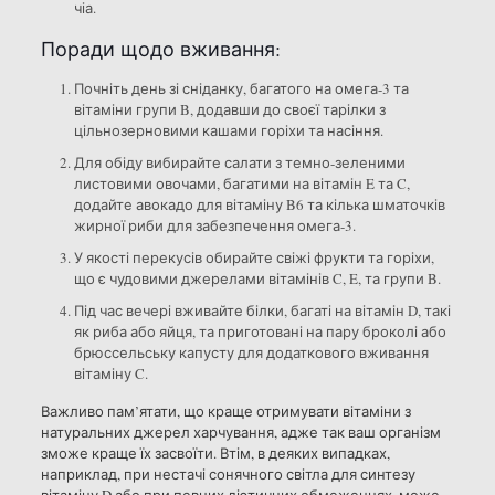
чіа.
Поради щодо вживання:
Почніть день зі сніданку, багатого на омега-3 та
вітаміни групи B, додавши до своєї тарілки з
цільнозерновими кашами горіхи та насіння.
Для обіду вибирайте салати з темно-зеленими
листовими овочами, багатими на вітамін E та C,
додайте авокадо для вітаміну B6 та кілька шматочків
жирної риби для забезпечення омега-3.
У якості перекусів обирайте свіжі фрукти та горіхи,
що є чудовими джерелами вітамінів C, E, та групи B.
Під час вечері вживайте білки, багаті на вітамін D, такі
як риба або яйця, та приготовані на пару броколі або
брюссельську капусту для додаткового вживання
вітаміну C.
Важливо пам’ятати, що краще отримувати вітаміни з
натуральних джерел харчування, адже так ваш організм
зможе краще їх засвоїти. Втім, в деяких випадках,
наприклад, при нестачі сонячного світла для синтезу