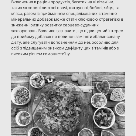
Включення в раціон продуктів, багатих на ці вітаміни,
таких як зелені листові овочі, цитрусові, бобові, яйця, та
м’ясо, разом із прийманням спеціалізованих вітамінно-
мінеральних добавок може стати ключовою стратегією в
зниженні ризику розвитку серцево-судинних
захворювань. Важливо зазначити, що підвищений інтерес
до прийому добавок не повинен заміняти збалансовану
дієту, але слугувати доповненням до неї, особливо для
осіб з підвищеним ризиком дефіциту цих вітамінів або з
високим рівнем гомоцистеїну.