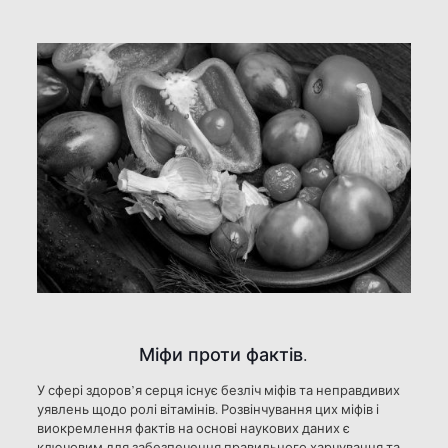
Міфи проти фактів.
У сфері здоров’я серця існує безліч міфів та неправдивих
уявлень щодо ролі вітамінів. Розвінчування цих міфів і
виокремлення фактів на основі наукових даних є
ключовим для забезпечення правильного харчування та