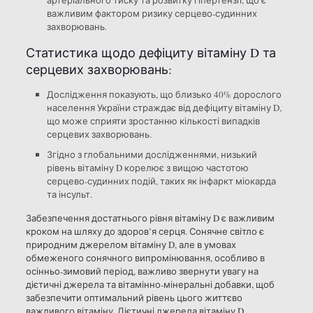
артеріального тиску та розвитку гіпертензії, що є
важливим фактором ризику серцево-судинних
захворювань.
Статистика щодо дефіциту вітаміну D та
серцевих захворювань:
Дослідження показують, що близько 40% дорослого
населення України страждає від дефіциту вітаміну D,
що може сприяти зростанню кількості випадків
серцевих захворювань.
Згідно з глобальними дослідженнями, низький
рівень вітаміну D корелює з вищою частотою
серцево-судинних подій, таких як інфаркт міокарда
та інсульт.
Забезпечення достатнього рівня вітаміну D є важливим
кроком на шляху до здоров’я серця. Сонячне світло є
природним джерелом вітаміну D, але в умовах
обмеженого сонячного випромінювання, особливо в
осінньо-зимовий період, важливо звернути увагу на
дієтичні джерела та вітамінно-мінеральні добавки, щоб
забезпечити оптимальний рівень цього життєво
важливого вітаміну. Дієтичні джерела вітаміну D