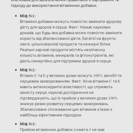
підходу до використання вітамінних добавок.
Міф №1:
Вітамінні добавки можуть повністю замінити здорову
дієту для здоров’я серця. Факт: Немає наукових
доказів, що будь-яка добавка може повністю замінити
користь від збалансованої дієти, багатої на фрукти,
овочі, цільнозернові продукти та нежирні білки.
Реальні харчові продукти містять незліченну
кількість вітамінів, мінералів та фітонутрієнтів, які
діють синергійно для підтримки здоров’я серця.
Міф №2:
Вітамін C та E у великих дозах можуть 100% запобігти
серцевим захворюванням. Факт: Хоча вітаміни C та E
мають антиоксидантні властивості, що сприяють
захисту серця, наукові дослідження не
підтверджують, що їх прийом у великих дозах 100%
знижує ризик розвитку серцевих захворювань.
Збалансоване споживання цих вітамінів з їжею є
найбільш ефективним підходом.
Міф №3:
Прийом вітамінних добавок з омега-3 не має