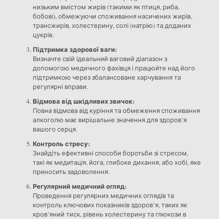
низьким вмістом жирів (такими як птиця, риба,
бобові), обмежуючи споживання насичених жирів,
трансжирів, холестерину, солі (натрію) та доданих
цукрів.
Підтримка здорової ваги:
Визначте свій ідеальний ваговий діапазон з
допомогою медичного фахівця і працюйте над його
підтримкою через збалансоване харчування та
регулярні вправи.
Відмова від шкідливих звичок:
Повна відмова від куріння та обмеження споживання
алкоголю має вирішальне значення для здоров’я
вашого серця.
Контроль стресу:
Знайдіть ефективні способи боротьби зі стресом,
такі як медитація, йога, глибоке дихання, або хобі, яке
приносить задоволення.
Регулярний медичний огляд:
Проведення регулярних медичних оглядів та
контроль ключових показників здоров’я, таких як
кров’яний тиск, рівень холестерину та глюкози в