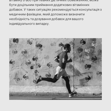
вітаміну D або при певних дієтичних обмеженнях, може
бути доцільним приймання додаткових вітамінних
добавок. У таких ситуаціях рекомендується консультація з
медичним фахівцем, який допоможе визначити
необхідність та дозування добавок для вашого
індивідуального випадку.