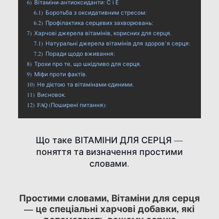
6)
Вітаміни-антиоксиданти: С і Е
6.1)
Боротьба з оксидативним стресом:
6.2)
Профілактика серцевих захворювань:
7)
Харчові джерела вітамінів, корисних для серця.
7.1)
Натуральні джерела вітамінів для здоров’я серця:
7.2)
Поради щодо вживання:
8)
Трохи про те, що шкідливо для серця.
9)
Міфи проти фактів.
10)
Не дієтою та вітамінами єдиними.
11)
Висновок.
12)
FAQ (Поширені питання):
Що таке ВІТАМІНИ ДЛЯ СЕРЦЯ —
поняття та визначення простими
словами.
Простими словами, Вітаміни для серця
— це спеціальні харчові добавки, які