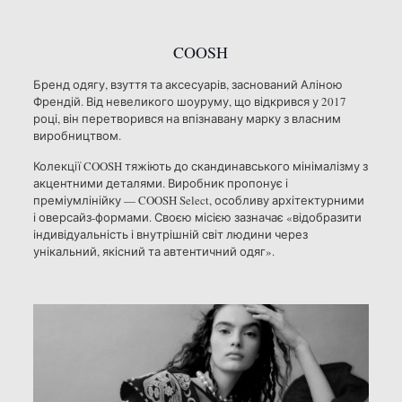
COOSH
Бренд одягу, взуття та аксесуарів, заснований Аліною
Френдій. Від невеликого шоуруму, що відкрився у 2017
році, він перетворився на впізнавану марку з власним
виробництвом.
Колекції COOSH тяжіють до скандинавського мінімалізму з
акцентними деталями. Виробник пропонує і
преміумлінійку — COOSH Select, особливу архітектурними
і оверсайз-формами. Своєю місією зазначає «відобразити
індивідуальність і внутрішній світ людини через
унікальний, якісний та автентичний одяг».