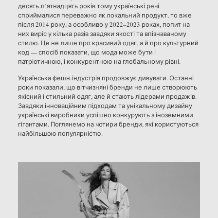
десять-п’ятнадцять років тому українські речі
сприймалися переважно як локальний продукт, то вже
після 2014 року, а особливо у 2022–2023 роках, попит на
них виріс у кілька разів завдяки якості та впізнаваному
стилю. Це не лише про красивий одяг, а й про культурний
код — спосіб показати, що мода може бути і
патріотичною, і конкурентною на глобальному рівні.
Українська фешн-індустрія продовжує дивувати. Останні
роки показали, що вітчизняні бренди не лише створюють
якісний і стильний одяг, але й стають лідерами продажів.
Завдяки інноваційним підходам та унікальному дизайну
українські виробники успішно конкурують з іноземними
гігантами. Поглянемо на чотири бренди, які користуються
найбільшою популярністю.