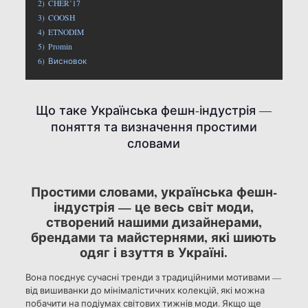
2)
CHER’17
3)
COOSH
4)
ETNODIM
5)
Promin
6)
Висновок
Що таке Українська фешн-індустрія —
поняття та визначення простими
словами
Простими словами, українська фешн-
індустрія — це весь світ моди,
створений нашими дизайнерами,
брендами та майстернями, які шиють
одяг і взуття в Україні.
Вона поєднує сучасні тренди з традиційними мотивами —
від вишиванки до мінімалістичних колекцій, які можна
побачити на подіумах світових тижнів моди. Якщо ще