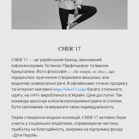
CHER’17
CHER’17 — це український бренд, заснований
інфлюенсерами Тетяною Парфільєвою та Іваном
Кришталем. Його філософія — «So simple, so chic», що
підкреслює прагнення створювати вишукані, але
водночас універсальні речі. В офлайнових точках продажу
та інтернет-магазині
https://cher17.com/
багато стильного
одягу, на 100% виробленого в Україні. Ціни доступні. Так
команда заохочує клієнтів експериментувати зі стилем,
бути сміливими та виражати свою індивідуальність.
Окрім створення модних колекцій, CHER’17 активно бере
участь у соціальних ініціативах, спрямовуючи частину
прибутку на благодійність, зокрема на підтримку фонду
«Діти Героїв».