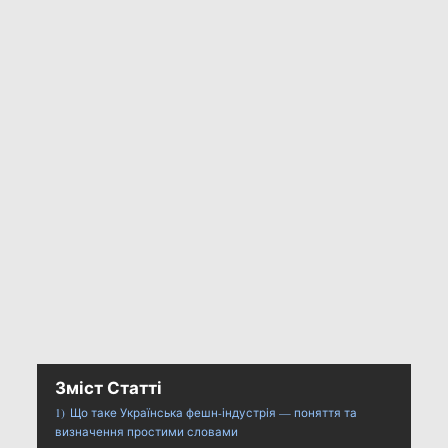
Зміст Статті
1)
Що таке Українська фешн-індустрія — поняття та
визначення простими словами