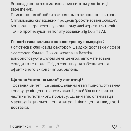
Впровадження автоматизованих систем у логістиці
забезпечує:
Прискорення обробки замовлень та зменшення витрат.
Оптимізацію складських процесів (роботизовані склади).
Контроль перевезень у реальному часі через GPS-трекінг.
Точне прогнозування попиту завдяки Big Data та AI.
Як логістика впливає на електронну комерцію?
Логістика є ключовим фактором швидкої доставки у сфері
e-commerce. Компанії, як-от Amazon та Rozetka,
використовують фулфілмент-центри, автоматизовані
склади та технології відстеження для забезпечення
ефективного виконання замовлень.
Що таке “остання миля” у логістиці?
“Остання миля” – це завершальний етап транспортування
товару до кінцевого споживача. Це найбільш витратна
частина логістичного процесу, що вимагає оптимізації
маршрутів для зменшення витрат і підвищення швидкості
доставки.
Поділитися
1