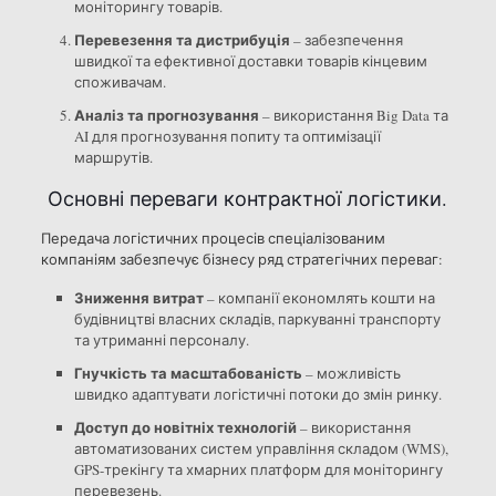
моніторингу товарів.
Перевезення та дистрибуція
– забезпечення
швидкої та ефективної доставки товарів кінцевим
споживачам.
Аналіз та прогнозування
– використання Big Data та
AI для прогнозування попиту та оптимізації
маршрутів.
Основні переваги контрактної логістики.
Передача логістичних процесів спеціалізованим
компаніям забезпечує бізнесу ряд стратегічних переваг:
Зниження витрат
– компанії економлять кошти на
будівництві власних складів, паркуванні транспорту
та утриманні персоналу.
Гнучкість та масштабованість
– можливість
швидко адаптувати логістичні потоки до змін ринку.
Доступ до новітніх технологій
– використання
автоматизованих систем управління складом (WMS),
GPS-трекінгу та хмарних платформ для моніторингу
перевезень.