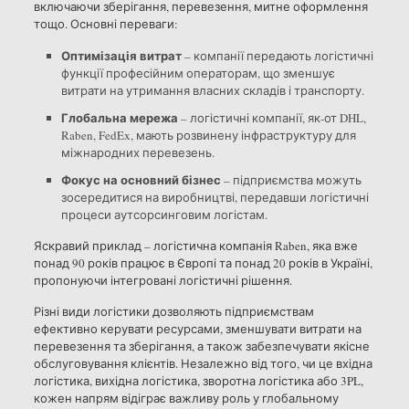
включаючи зберігання, перевезення, митне оформлення
тощо. Основні переваги:
Оптимізація витрат
– компанії передають логістичні
функції професійним операторам, що зменшує
витрати на утримання власних складів і транспорту.
Глобальна мережа
– логістичні компанії, як-от DHL,
Raben, FedEx, мають розвинену інфраструктуру для
міжнародних перевезень.
Фокус на основний бізнес
– підприємства можуть
зосередитися на виробництві, передавши логістичні
процеси аутсорсинговим логістам.
Яскравий приклад – логістична компанія Raben, яка вже
понад 90 років працює в Європі та понад 20 років в Україні,
пропонуючи інтегровані логістичні рішення.
Різні види логістики дозволяють підприємствам
ефективно керувати ресурсами, зменшувати витрати на
перевезення та зберігання, а також забезпечувати якісне
обслуговування клієнтів. Незалежно від того, чи це вхідна
логістика, вихідна логістика, зворотна логістика або 3PL,
кожен напрям відіграє важливу роль у глобальному