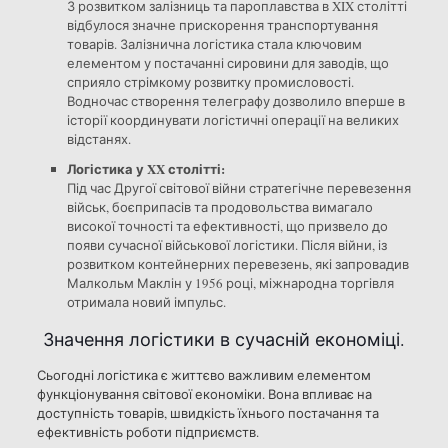
З розвитком залізниць та пароплавства в XIX столітті
відбулося значне прискорення транспортування
товарів. Залізнична логістика стала ключовим
елементом у постачанні сировини для заводів, що
сприяло стрімкому розвитку промисловості.
Водночас створення телеграфу дозволило вперше в
історії координувати логістичні операції на великих
відстанях.
Логістика у XX столітті:
Під час Другої світової війни стратегічне перевезення
військ, боєприпасів та продовольства вимагало
високої точності та ефективності, що призвело до
появи сучасної військової логістики. Після війни, із
розвитком контейнерних перевезень, які запровадив
Малкольм Маклін у 1956 році, міжнародна торгівля
отримала новий імпульс.
Значення логістики в сучасній економіці.
Сьогодні логістика є життєво важливим елементом
функціонування світової економіки. Вона впливає на
доступність товарів, швидкість їхнього постачання та
ефективність роботи підприємств.