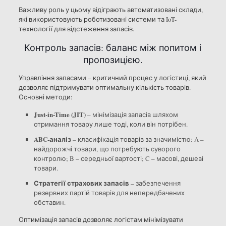
Важливу роль у цьому відіграють автоматизовані склади,
які використовують роботизовані системи та IoT-
технології для відстеження запасів.
Контроль запасів: баланс між попитом і
пропозицією.
Управління запасами – критичний процес у логістиці, який
дозволяє підтримувати оптимальну кількість товарів.
Основні методи:
Just-in-Time (JIT)
– мінімізація запасів шляхом
отримання товару лише тоді, коли він потрібен.
ABC-аналіз
– класифікація товарів за значимістю: A –
найдорожчі товари, що потребують суворого
контролю; B – середньої вартості; C – масові, дешеві
товари.
Стратегії страхових запасів
– забезпечення
резервних партій товарів для непередбачених
обставин.
Оптимізація запасів дозволяє логістам мінімізувати