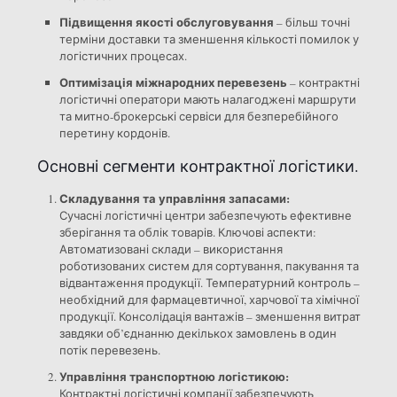
Підвищення якості обслуговування
– більш точні
терміни доставки та зменшення кількості помилок у
логістичних процесах.
Оптимізація міжнародних перевезень
– контрактні
логістичні оператори мають налагоджені маршрути
та митно-брокерські сервіси для безперебійного
перетину кордонів.
Основні сегменти контрактної логістики.
Складування та управління запасами:
Сучасні логістичні центри забезпечують ефективне
зберігання та облік товарів. Ключові аспекти:
Автоматизовані склади – використання
роботизованих систем для сортування, пакування та
відвантаження продукції. Температурний контроль –
необхідний для фармацевтичної, харчової та хімічної
продукції. Консолідація вантажів – зменшення витрат
завдяки об’єднанню декількох замовлень в один
потік перевезень.
Управління транспортною логістикою:
Контрактні логістичні компанії забезпечують