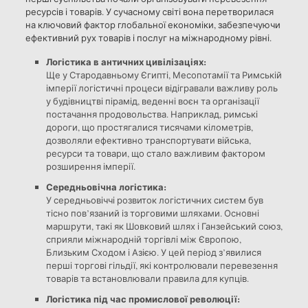
ресурсів і товарів. У сучасному світі вона перетворилася
на ключовий фактор глобальної економіки, забезпечуючи
ефективний рух товарів і послуг на міжнародному рівні.
Логістика в античних цивілізаціях:
Ще у Стародавньому Єгипті, Месопотамії та Римській
імперії логістичні процеси відігравали важливу роль
у будівництві пірамід, веденні воєн та організації
постачання продовольства. Наприклад, римські
дороги, що простягалися тисячами кілометрів,
дозволяли ефективно транспортувати війська,
ресурси та товари, що стало важливим фактором
розширення імперії.
Середньовічна логістика:
У середньовіччі розвиток логістичних систем був
тісно пов’язаний із торговими шляхами. Основні
маршрути, такі як Шовковий шлях і Ганзейський союз,
сприяли міжнародній торгівлі між Європою,
Близьким Сходом і Азією. У цей період з’явилися
перші торгові гільдії, які контролювали перевезення
товарів та встановлювали правила для купців.
Логістика під час промислової революції: