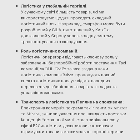
Логістика у глобальній торгівлі:
У сучасному світі більшість товарів, які ми
використовуємо щодня, проходять складний
логістичний шлях. Наприклад, смартфон може бути
розроблений у США, виготовлений у Китаї, а
доставлений у Європу через складну систему
транспортування та складування.
Роль логістичних компаній:
Логістичні оператори відіграють ключову роль у
забезпеченні безперебійної роботи постачання. Такі
компанії, як DHL, FedEx та вже згадана нами
логістична компанія Raben, пропонують повний
спектр логістичних послуг: від міжнародних
перевезень до зберігання товарів на складах та
управління запасами.
Транспортна логістика та її вплив на споживача:
Електронна комерція, зокрема такі гіганти, як Amazon
та Alibaba, змінили уявлення про швидкість доставки.
Концепція “останньої милі” стала вирішальною у
сфері B2C-логістики, дозволяючи споживачам
отримувати товари в максимально короткі терміни.