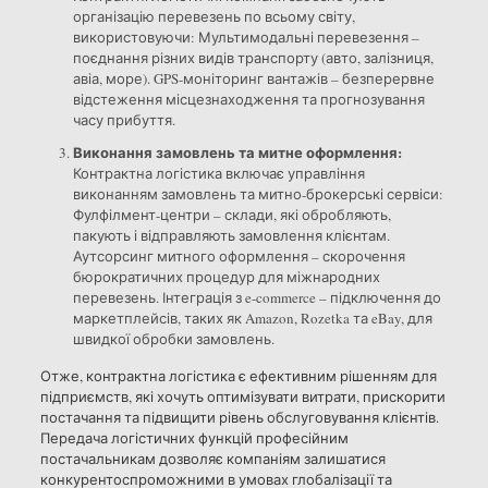
організацію перевезень по всьому світу,
використовуючи: Мультимодальні перевезення –
поєднання різних видів транспорту (авто, залізниця,
авіа, море). GPS-моніторинг вантажів – безперервне
відстеження місцезнаходження та прогнозування
часу прибуття.
Виконання замовлень та митне оформлення:
Контрактна логістика включає управління
виконанням замовлень та митно-брокерські сервіси:
Фулфілмент-центри – склади, які обробляють,
пакують і відправляють замовлення клієнтам.
Аутсорсинг митного оформлення – скорочення
бюрократичних процедур для міжнародних
перевезень. Інтеграція з e-commerce – підключення до
маркетплейсів, таких як Amazon, Rozetka та eBay, для
швидкої обробки замовлень.
Отже, контрактна логістика є ефективним рішенням для
підприємств, які хочуть оптимізувати витрати, прискорити
постачання та підвищити рівень обслуговування клієнтів.
Передача логістичних функцій професійним
постачальникам дозволяє компаніям залишатися
конкурентоспроможними в умовах глобалізації та