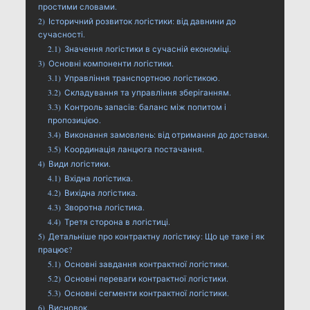
простими словами.
2)
Історичний розвиток логістики: від давнини до
сучасності.
2.1)
Значення логістики в сучасній економіці.
3)
Основні компоненти логістики.
3.1)
Управління транспортною логістикою.
3.2)
Складування та управління зберіганням.
3.3)
Контроль запасів: баланс між попитом і
пропозицією.
3.4)
Виконання замовлень: від отримання до доставки.
3.5)
Координація ланцюга постачання.
4)
Види логістики.
4.1)
Вхідна логістика.
4.2)
Вихідна логістика.
4.3)
Зворотна логістика.
4.4)
Третя сторона в логістиці.
5)
Детальніше про контрактну логістику: Що це таке і як
працює?
5.1)
Основні завдання контрактної логістики.
5.2)
Основні переваги контрактної логістики.
5.3)
Основні сегменти контрактної логістики.
6)
Висновок.