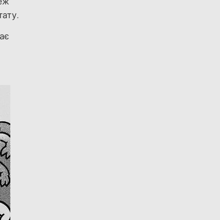
теж
тату.
гає