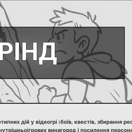
пних дій у відеогрі (боїв, квестів, збирання рес
нутрішньоігрових винагород і посилення персон