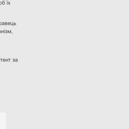
б їх
гравець
нізм,
є
тент за