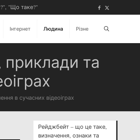
ь?", "Що таке?"
Інтернет
Людина
Різне
, приклади та
еоіграх
чення в сучасних відеоіграх
Рейджбейт – що це таке,
визначення, ознаки та