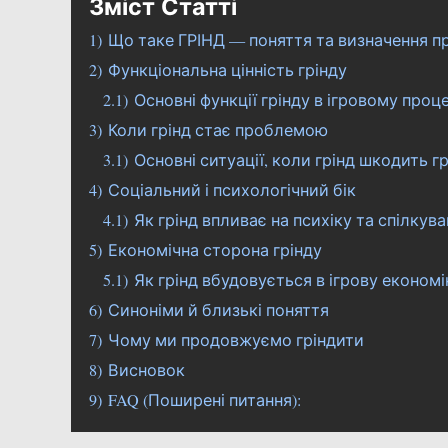
Зміст Статті
1)
Що таке ГРІНД — поняття та визначення 
2)
Функціональна цінність грінду
2.1)
Основні функції грінду в ігровому проце
3)
Коли грінд стає проблемою
3.1)
Основні ситуації, коли грінд шкодить гр
4)
Соціальний і психологічний бік
4.1)
Як грінд впливає на психіку та спілкув
5)
Економічна сторона грінду
5.1)
Як грінд вбудовується в ігрову економі
6)
Синоніми й близькі поняття
7)
Чому ми продовжуємо гріндити
8)
Висновок
9)
FAQ (Поширені питання):