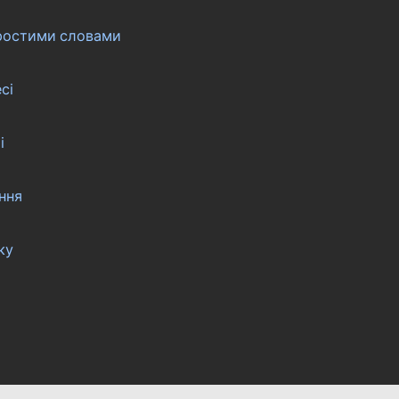
простими словами
сі
і
ання
ку