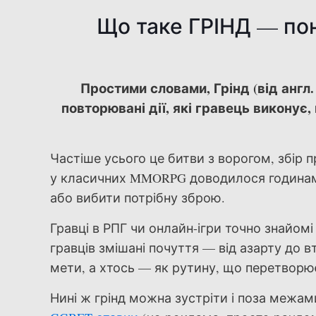
Що таке ГРІНД — по
Простими словами, Грінд (від англ.
повторювані дії, які гравець виконує
Частіше усього це битви з ворогом, збір 
у класичних MMORPG доводилося годинами
або вибити потрібну зброю.
Гравці в РПГ чи онлайн-ігри точно знайомі
гравців змішані почуття — від азарту до 
мети, а хтось — як рутину, що перетворю
Нині ж грінд можна зустріти і поза межами