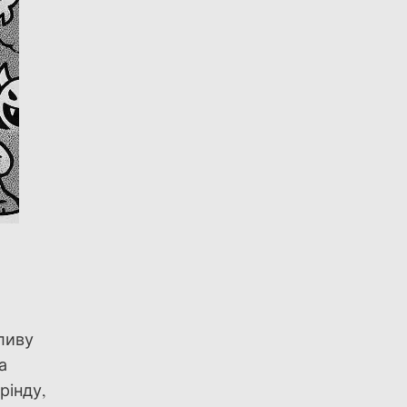
жливу
а
рінду,