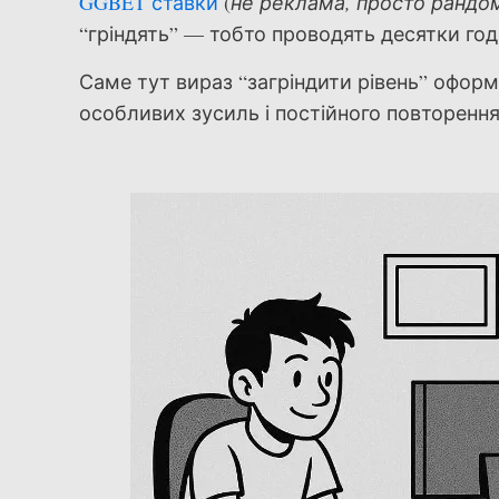
GGBET ставки
(
не реклама, просто рандо
“гріндять” — тобто проводять десятки го
Саме тут вираз “загріндити рівень” оформ
особливих зусиль і постійного повторенн