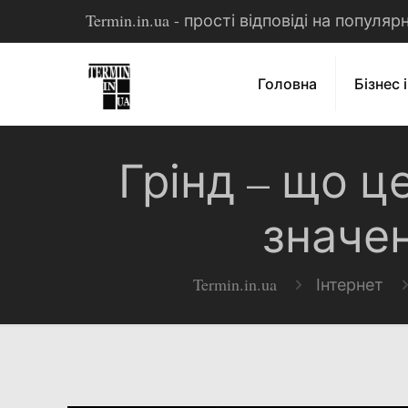
Termin.in.ua - прості відповіді на популя
Головна
Бізнес 
Грінд – що ц
значен
Termin.in.ua
Інтернет