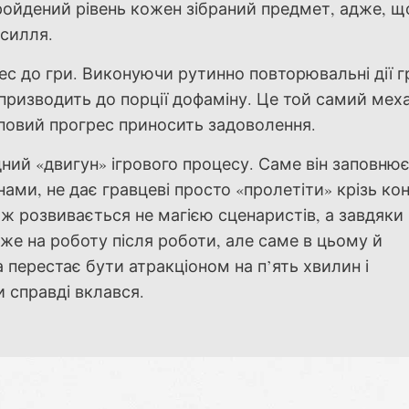
ройдений рівень кожен зібраний предмет, адже, що
усилля.
ес до гри. Виконуючи рутинно повторювальні дії 
призводить до порції дофаміну. Це той самий меха
уповий прогрес приносить задоволення.
ний «двигун» ігрового процесу. Саме він заповню
и, не дає гравцеві просто «пролетіти» крізь кон
аж розвивається не магією сценаристів, а завдяки
хоже на роботу після роботи, але саме в цьому й
а перестає бути атракціоном на п’ять хвилин і
и справді вклався.