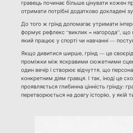
гравець починає більше цінувати кожен п
отримати потрібні додатково докладені з
До того ж грінд допомагає утримати інтер
формує рефлекс “виклик = нагорода”, що 
який працює у спорті чи навчанні — пост
Якщо дивитися ширше, грінд — це своєрід
проміжки між яскравими сюжетними сценам
один вечір і створює відчуття, що персон
конкретним діям гравця. І так, іноді це с
проявляється глибинна цінність грінду: гр
перетворюється на довгу історію, у якій т