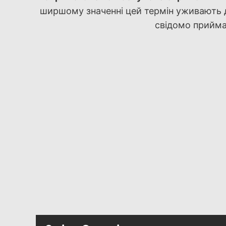
ширшому значенні цей термін уживають д
свідомо прийма