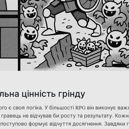
ьна цінність грінду
ого є своя логіка. У більшості RPG він виконує ва
 гравець не відчував би росту та результату. Кожн
, поступово формує відчуття досягнення. Завдяки г