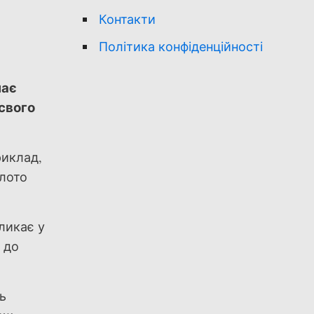
Контакти
и
Політика конфіденційності
чає
 свого
риклад,
олото
кликає у
 до
ь