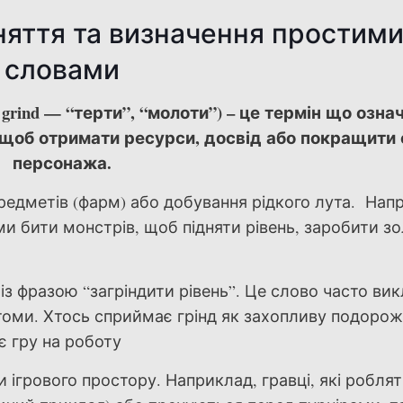
няття та визначення простим
словами
 grind — “терти”, “молоти”) – це термін що озна
, щоб отримати ресурси, досвід або покращити
персонажа.
предметів (фарм) або добування рідкого лута. Нап
 бити монстрів, щоб підняти рівень, заробити з
 із фразою “загріндити рівень”. Це слово часто ви
втоми. Хтось сприймає грінд як захопливу подорож
є гру на роботу
 ігрового простору. Наприклад, гравці, які роблят