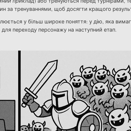
мний приклад
) або тренуються перед турнірами, 
дин за тренуваннями, щоб досягти кращого резуль
люється у більш широке поняття: у дію, яка вима
я для переходу персонажу на наступний етап.