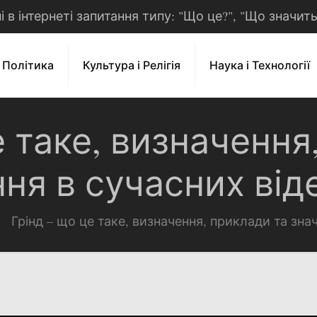
рні в інтернеті запитання типу: "Що це?", "Що значит
і Політика
Культура і Релігія
Наука і Технології
е таке, визначення
ня в сучасних від
Грінд – що це таке, визначення, приклади та зна