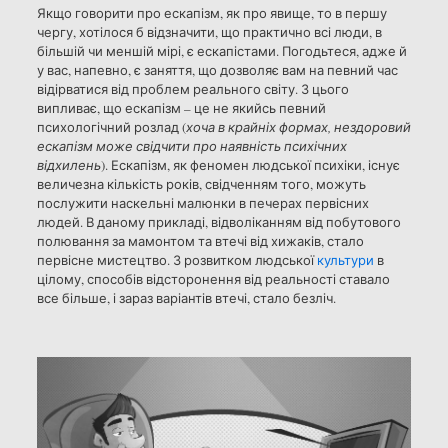
Якщо говорити про ескапізм, як про явище, то в першу
чергу, хотілося б відзначити, що практично всі люди, в
більшій чи меншій мірі, є ескапістами. Погодьтеся, адже й
у вас, напевно, є заняття, що дозволяє вам на певний час
відірватися від проблем реального світу. З цього
випливає, що ескапізм – це не якийсь певний
психологічний розлад (
хоча в крайніх формах, нездоровий
ескапізм може свідчити про наявність психічних
відхилень
). Ескапізм, як феномен людської психіки, існує
величезна кількість років, свідченням того, можуть
послужити наскельні малюнки в печерах первісних
людей. В даному прикладі, відволіканням від побутового
полювання за мамонтом та втечі від хижаків, стало
первісне мистецтво. З розвитком людської
культури
в
цілому, способів відсторонення від реальності ставало
все більше, і зараз варіантів втечі, стало безліч.