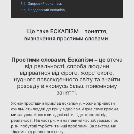
3.1)
Здоровий ескапізм.
3.2)
Нездоровий ескапізм.
Що таке ЕСКАПІЗМ – поняття,
визначення простими словами.
Простими словами, Ескапізм – це
втеча
від реальності, спроба людини
відірватися від сірого, жорстокого,
нудного повсякденного світу та знайти
розраду в якомусь більш приємному
занятті.
Як найпростіший приклад ескапізму, можна привести
схильність людей до гри у відеоігри. Адже саме граючи,
ми занурюємося в вигадані світи, відсторонені від
реальності. Під час гри, ми на певний час забуваємо про
різні побутові турботи та інші проблеми. За фактом, ми
тікаємо від реального світу.