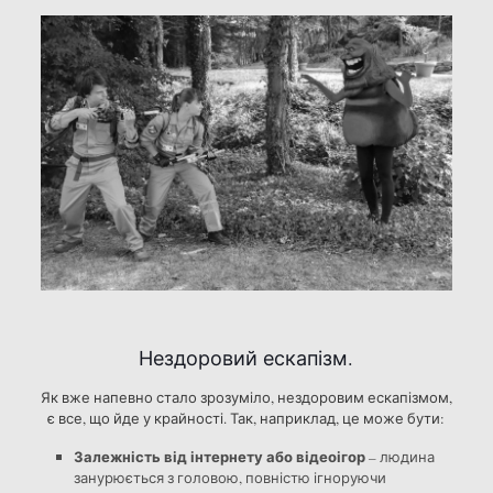
Нездоровий ескапізм.
Як вже напевно стало зрозуміло, нездоровим ескапізмом,
є все, що йде у крайності. Так, наприклад, це може бути:
Залежність від інтернету або відеоігор
– людина
занурюється з головою, повністю ігноруючи