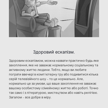
Здоровий ескапізм.
Здоровим ескапізмом, можна назвати практично будь-яке
захоплення, яке не заважає нормальному соціальному та
активному життю людини. Тобто, якщо ви любите
пограти ввечері в комп’ютерну гру або подивитися кілька
серій телевізійного шоу – то це нормально. Але,
нормально це за умови, що ваше захоплення не заважає
вашому особистому (сімейному) життю або роботі. Точно
так само і з літературою, мистецтвом або навіть релігією.
Загалом – все добре в міру.