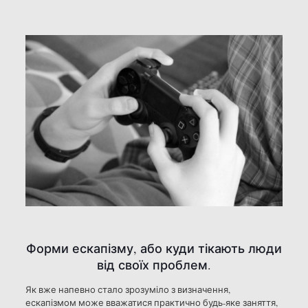
Форми ескапізму, або куди тікають люди
від своїх проблем.
Як вже напевно стало зрозуміло з визначення,
ескапізмом може вважатися практично будь-яке заняття,