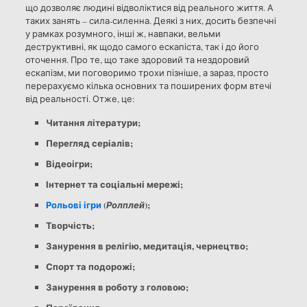
що дозволяє людині відволіктися від реального життя. А
таких занять – сила-силенна. Деякі з них, досить безпечні
у рамках розумного, інші ж, навпаки, вельми
деструктивні, як щодо самого ескапіста, так і до його
оточення. Про те, що таке здоровий та нездоровий
ескапізм, ми поговоримо трохи пізніше, а зараз, просто
перерахуємо кілька основних та поширених форм втечі
від реальності. Отже, це:
Читання літератури;
Перегляд серіалів;
Відеоігри;
Інтернет та соціальні мережі;
Рольові ігри
(
);
Ролплей
Творчість;
Занурення в релігію, медитація, чернецтво;
Спорт та подорожі;
Занурення в роботу з головою;