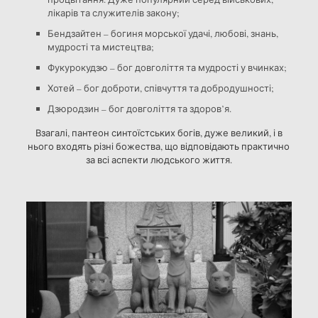
лікарів та служителів закону;
Бендзайтен – богиня морської удачі, любові, знань,
мудрості та мистецтва;
Фукурокудзю – бог довголіття та мудрості у вчинках;
Хотей – бог доброти, співчуття та добродушності;
Дзюродзин – бог довголіття та здоров’я.
Взагалі, пантеон синтоїстських богів, дуже великий, і в
нього входять різні божества, що відповідають практично
за всі аспекти людського життя.