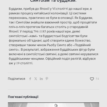
Буддизм, прибув до Японії у VI столітті до нашої ери, в
рамках процесу китайської колонізації. Ці системи
переконань, практично не були в опозиції. Як Буддизм,
так і Синтоїзм знайшли взаємний простір, щоб процвітати
пліч-о-пліч протягом багатьох століть у стародавній
Японії. У період 794-1185 років нашої ери, деякі
синтоїстські «камі» та буддистські бодгісаттви були
формально об’єднані, щоб створити єдине божество,
створивши таким чином Рьобу Синто або «Подвійний
синто». В результаті, зображення буддійських фігур були
включені в синтоїстські святині, а деякі святині керувалися
буддійськими ченцями. Офіційний поділ релігій, відбувся
аж у 19 столітті.
Поділитися
54
Пов'язані публікації