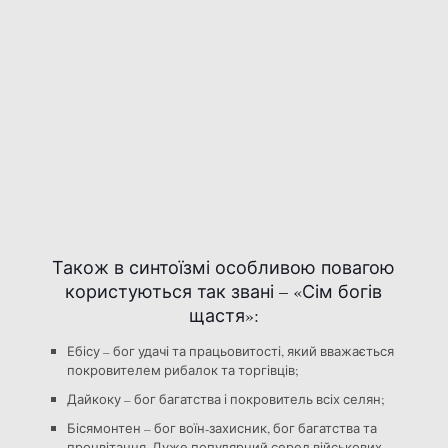
Також в синтоїзмі особливою повагою
користуються так звані – «Сім богів
щастя»:
Ебісу – бог удачі та працьовитості, який вважається
покровителем рибалок та торгівців;
Дайкоку – бог багатства і покровитель всіх селян;
Бісямонтен – бог воїн-захисник, бог багатства та
процвітання. Дуже популярний серед військових,