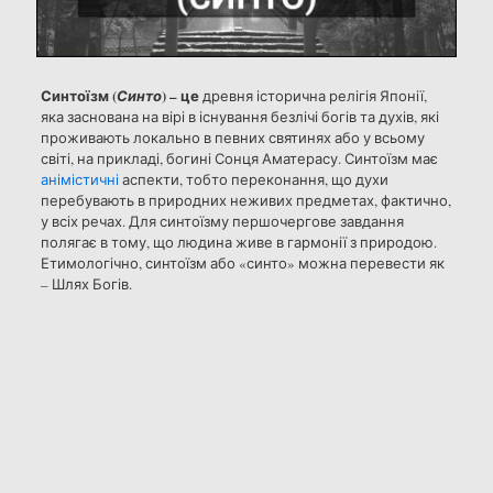
Синтоїзм (
) – це
Синто
древня історична релігія Японії,
яка заснована на вірі в існування безлічі богів та духів, які
проживають локально в певних святинях або у всьому
світі, на прикладі, богині Сонця Аматерасу. Синтоїзм має
анімістичні
аспекти, тобто переконання, що духи
перебувають в природних неживих предметах, фактично,
у всіх речах. Для синтоїзму першочергове завдання
полягає в тому, що людина живе в гармонії з природою.
Етимологічно, синтоїзм або «синто» можна перевести як
– Шлях Богів.