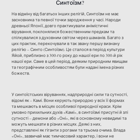
Синтоїзм?
На відміну від багатьох інших релігій, Синтоїзм не має
засновника та певної точки зародження у часі. Народи
древньої Японії, довго практикували анімістичні
вірування, поклонялися божественним предкам та
спілкувалися з духовним світом через шаманів. Багато з
цих практик, перекочували в так звану першу визнану
релігію – Синто (Синтоїзм). Це сталося в період культури
Яйой, приблизно з 300-го року до нашої ери по 300-й рік
нашої ери. Саме в цей період, деяким природним явищам
та географічним особливостям були надані імена різних
божеств.
У синтоїстських віруваннях, надприродні сили та сутності,
відомі як – Камі. Вони керують природою у всіх її формах
та мешкають в місцях особливої ​​природної краси. Крім
умовно прихильних духів «Камі», в синтоїзмі присутні й злі
сутності – демони або «Оні», які в основному невидимі та
можуть мешкати в різних місцях. Деякі з них,
представлені як гіганти з рогами та трьома очима. Влада
«Оні», зазвичай має тимчасовий характер, і вони не