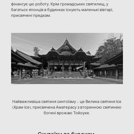
фінансує цю роботу. Крім громадських святилищ, у
багатьох японців в будинках існують маленькі вівтарі,
присвячені предкам.
Найважливіша святиня синтоїзму – це Велика святиня Ісе
(
Храм Ісе
), присвячена Аматерасу з вторинною святинею
богині врожаю Тойоуке.
Синтоїзм та буддизм.