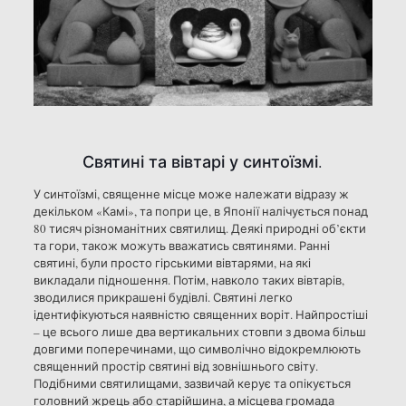
Святині та вівтарі у синтоїзмі.
У синтоїзмі, священне місце може належати відразу ж
декільком «Камі», та попри це, в Японії налічується понад
80 тисяч різноманітних святилищ. Деякі природні об’єкти
та гори, також можуть вважатись святинями. Ранні
святині, були просто гірськими вівтарями, на які
викладали підношення. Потім, навколо таких вівтарів,
зводилися прикрашені будівлі. Святині легко
ідентифікуються наявністю священних воріт. Найпростіші
– це всього лише два вертикальних стовпи з двома більш
довгими поперечинами, що символічно відокремлюють
священний простір святині від зовнішнього світу.
Подібними святилищами, зазвичай керує та опікується
головний жрець або старійшина, а місцева громада