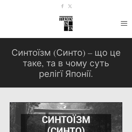
Синтоїзм (Синто) – що це
таке, та в чому суть
релігї Японії.