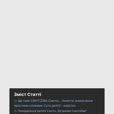
Зміст Статті
1)
Що таке СИНТОЇЗМ (Синто) – поняття, визначення
простими словами. Суть релігії – коротко.
2)
Походження релігії Синто. Де виник Синтоїзм?