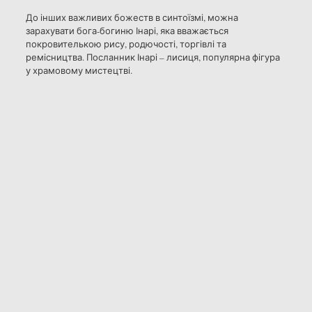
До інших важливих божеств в синтоїзмі, можна
зарахувати бога-богиню Інарі, яка вважається
покровителькою рису, родючості, торгівлі та
ремісництва. Посланник Інарі – лисиця, популярна фігура
у храмовому мистецтві.