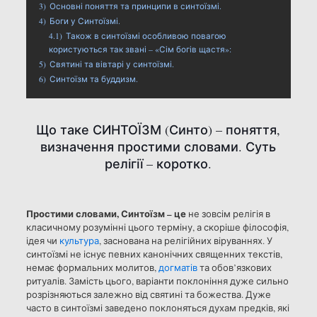
3)
Основні поняття та принципи в синтоїзмі.
4)
Боги у Синтоїзмі.
4.1)
Також в синтоїзмі особливою повагою
користуються так звані – «Сім богів щастя»:
5)
Святині та вівтарі у синтоїзмі.
6)
Синтоїзм та буддизм.
Що таке СИНТОЇЗМ (Синто) – поняття,
визначення простими словами. Суть
релігії – коротко.
Простими словами, Синтоїзм – це
не зовсім релігія в
класичному розумінні цього терміну, а скоріше філософія,
ідея чи
культура
, заснована на релігійних віруваннях. У
синтоїзмі не існує певних канонічних священних текстів,
немає формальних молитов,
догматів
та обов’язкових
ритуалів. Замість цього, варіанти поклоніння дуже сильно
розрізняються залежно від святині та божества. Дуже
часто в синтоїзмі заведено поклоняться духам предків, які