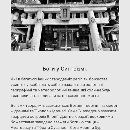
Боги у Синтоїзмі.
Як і в багатьох інших стародавніх релігіях, божества
«синто» уособлюють собою важливі астрологічні,
географічні та метеорологічні явища, які коли-небудь
траплялися та впливали на повсякденне життя.
Богами творцями, вважаються: Богиня творіння та смерті
– Ідзанамі та її чоловік Ідзанагі. Саме їх заведено вважати
творцями островів Японії. Далі по ієрархії, верховними
божествами заведено вважати богиню сонця –
Аматерасу та її брата Сусаноо – бога моря та бурі.