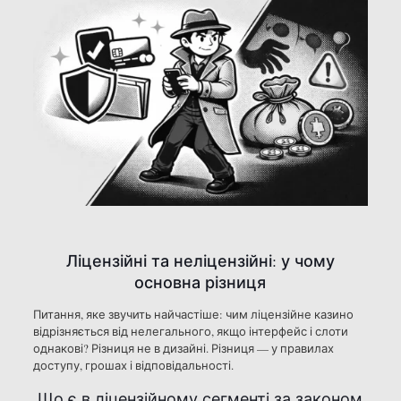
Ліцензійні та неліцензійні: у чому
основна різниця
Питання, яке звучить найчастіше: чим ліцензійне казино
відрізняється від нелегального, якщо інтерфейс і слоти
однакові? Різниця не в дизайні. Різниця — у правилах
доступу, грошах і відповідальності.
Що є в ліцензійному сегменті за законом