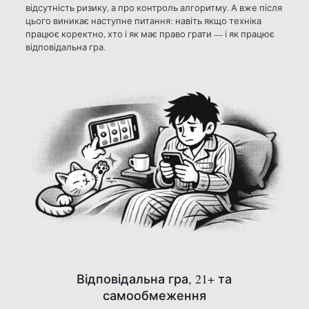
відсутність ризику, а про контроль алгоритму. А вже після
цього виникає наступне питання: навіть якщо техніка
працює коректно, хто і як має право грати — і як працює
відповідальна гра.
Відповідальна гра, 21+ та
самообмеження