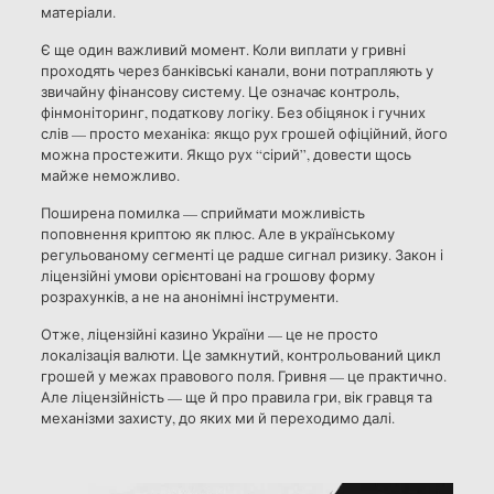
матеріали.
Є ще один важливий момент. Коли виплати у гривні
проходять через банківські канали, вони потрапляють у
звичайну фінансову систему. Це означає контроль,
фінмоніторинг, податкову логіку. Без обіцянок і гучних
слів — просто механіка: якщо рух грошей офіційний, його
можна простежити. Якщо рух “сірий”, довести щось
майже неможливо.
Поширена помилка — сприймати можливість
поповнення криптою як плюс. Але в українському
регульованому сегменті це радше сигнал ризику. Закон і
ліцензійні умови орієнтовані на грошову форму
розрахунків, а не на анонімні інструменти.
Отже, ліцензійні казино України — це не просто
локалізація валюти. Це замкнутий, контрольований цикл
грошей у межах правового поля. Гривня — це практично.
Але ліцензійність — ще й про правила гри, вік гравця та
механізми захисту, до яких ми й переходимо далі.