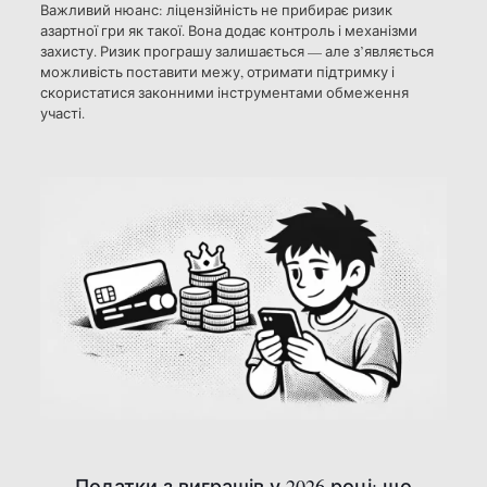
Важливий нюанс: ліцензійність не прибирає ризик
азартної гри як такої. Вона додає контроль і механізми
захисту. Ризик програшу залишається — але з’являється
можливість поставити межу, отримати підтримку і
скористатися законними інструментами обмеження
участі.
Податки з виграшів у 2026 році: що