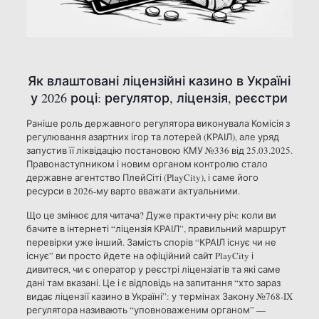
Як влаштовані ліцензійні казино в Україні
у 2026 році: регулятор, ліцензія, реєстри
Раніше роль державного регулятора виконувала Комісія з
регулювання азартних ігор та лотерей (КРАІЛ), але уряд
запустив її ліквідацію постановою КМУ №336 від 25.03.2025.
Правонаступником і новим органом контролю стало
державне агентство ПлейСіті (PlayCity), і саме його
ресурси в 2026-му варто вважати актуальними.
Що це змінює для читача? Дуже практичну річ: коли ви
бачите в інтернеті “ліцензія КРАІЛ”, правильний маршрут
перевірки уже інший. Замість спорів “КРАІЛ існує чи не
існує” ви просто йдете на офіційний сайт PlayCity і
дивитеся, чи є оператор у реєстрі ліцензіатів та які саме
дані там вказані. Це і є відповідь на запитання “хто зараз
видає ліцензії казино в Україні”: у термінах Закону №768-IX
регулятора називають “уповноваженим органом” —