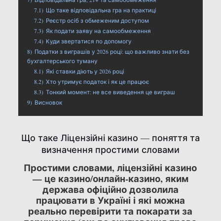
7.1)
Що таке відповідальна гра на практиці
7.2)
Реєстр осіб з обмеженим доступом
7.3)
Як подати заяву на самообмеження
7.4)
Куди звертатися по допомогу
8)
Податки з виграшів у 2026 році: що важливо знати без
бухгалтерського туману
8.1)
Які ставки діють у 2026 році
8.2)
Хто утримує податок і як це працює
8.3)
Тонкий момент: не все виведення це виграш
9)
Висновок
Що таке Ліцензійні казино — поняття та
визначення простими словами
Простими словами, ліцензійні казино
— це казино/онлайн-казино, яким
держава офіційно дозволила
працювати в Україні і які можна
реально перевірити та покарати за