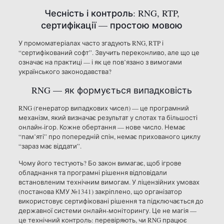
Чесність і контроль: RNG, RTP,
сертифікації — простою мовою
У промоматеріалах часто згадують RNG, RTP і
“сертифікований софт”. Звучить переконливо, але що це
означає на практиці — і як це пов’язано з вимогами
українського законодавства?
RNG — як формується випадковість
RNG (генератор випадкових чисел) — це програмний
механізм, який визначає результат у слотах та більшості
онлайн-ігор. Кожне обертання — нове число. Немає
“пам’яті” про попередній спін, немає прихованого циклу
“зараз має віддати”.
Чому його тестують? Бо закон вимагає, щоб ігрове
обладнання та програмні рішення відповідали
встановленим технічним вимогам. У ліцензійних умовах
(постанова КМУ №1341) закріплено, що організатор
використовує сертифіковані рішення та підключається до
державної системи онлайн-моніторингу. Це не магія —
це технічний контроль: перевіряють, чи RNG працює