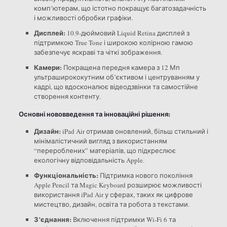
комп’ютерам, що істотно покращує багатозадачність
і можливості обробки графіки.
Дисплей:
10.9-дюймовий Liquid Retina дисплей з
підтримкою True Tone і широкою колірною гамою
забезпечує яскраві та чіткі зображення.
Камери:
Покращена передня камера з 12 Мп
ультраширококутним об’єктивом і центруванням у
кадрі, що вдосконалює відеодзвінки та самостійне
створення контенту.
Основні нововведення та інноваційні рішення:
Дизайн:
iPad Air отримав оновлений, більш стильний і
мінімалістичний вигляд з використанням
“перероблених” матеріалів, що підкреслює
екологічну відповідальність Apple.
Функціональність:
Підтримка нового покоління
Apple Pencil та Magic Keyboard розширює можливості
використання iPad Air у сферах, таких як цифрове
мистецтво, дизайн, освіта та робота з текстами.
З’єднання:
Включення підтримки Wi-Fi 6 та