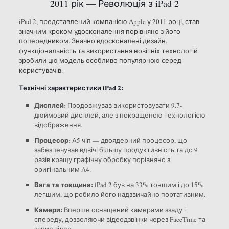
2011 рік — Революція з iPad 2
iPad 2, представлений компанією Apple у 2011 році, став
значним кроком удосконалення порівняно з його
попередником. Значно вдосконалені дизайн,
функціональність та використання новітніх технологій
зробили цю модель особливо популярною серед
користувачів.
Технічні характеристики iPad 2:
Дисплей:
Продовжував використовувати 9.7-
дюймовий дисплей, але з покращеною технологією
відображення.
Процесор:
А5 чіп — двоядерний процесор, що
забезпечував вдвічі більшу продуктивність та до 9
разів кращу графічну обробку порівняно з
оригінальним A4.
Вага та товщина:
iPad 2 був на 33% тоншим і до 15%
легшим, що робило його надзвичайно портативним.
Камери:
Вперше оснащений камерами ззаду і
спереду, дозволяючи відеодзвінки через FaceTime та