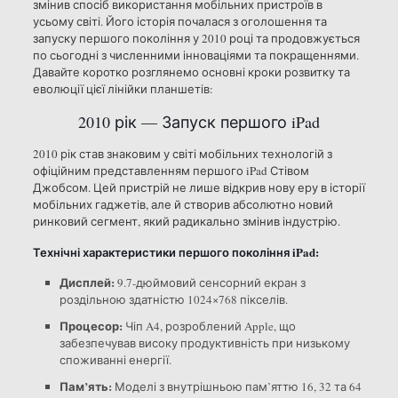
змінив спосіб використання мобільних пристроїв в
усьому світі. Його історія почалася з оголошення та
запуску першого покоління у 2010 році та продовжується
по сьогодні з численними інноваціями та покращеннями.
Давайте коротко розглянемо основні кроки розвитку та
еволюції цієї лінійки планшетів:
2010 рік — Запуск першого iPad
2010 рік став знаковим у світі мобільних технологій з
офіційним представленням першого iPad Стівом
Джобсом. Цей пристрій не лише відкрив нову еру в історії
мобільних гаджетів, але й створив абсолютно новий
ринковий сегмент, який радикально змінив індустрію.
Технічні характеристики першого покоління iPad:
Дисплей:
9.7-дюймовий сенсорний екран з
роздільною здатністю 1024×768 пікселів.
Процесор:
Чіп A4, розроблений Apple, що
забезпечував високу продуктивність при низькому
споживанні енергії.
Пам’ять:
Моделі з внутрішньою пам’яттю 16, 32 та 64