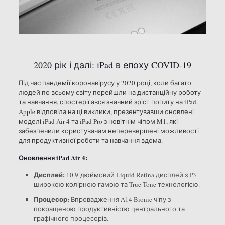
2020 рік і далі: iPad в епоху COVID-19
Під час пандемії коронавірусу у 2020 році, коли багато
людей по всьому світу перейшли на дистанційну роботу
та навчання, спостерігався значний зріст попиту на iPad.
Apple відповіла на ці виклики, презентувавши оновлені
моделі iPad Air 4 та iPad Pro з новітнім чіпом M1, які
забезпечили користувачам неперевершені можливості
для продуктивної роботи та навчання вдома.
Оновлення iPad Air 4:
Дисплей:
10.9-дюймовий Liquid Retina дисплей з P3
широкою колірною гамою та True Tone технологією.
Процесор:
Впровадження A14 Bionic чіпу з
покращеною продуктивністю центрального та
графічного процесорів.