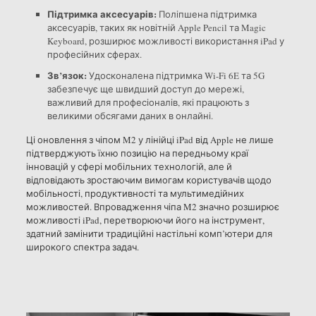
Підтримка аксесуарів:
Поліпшена підтримка
аксесуарів, таких як новітній Apple Pencil та Magic
Keyboard, розширює можливості використання iPad у
професійних сферах.
Зв’язок:
Удосконалена підтримка Wi-Fi 6E та 5G
забезпечує ще швидший доступ до мережі,
важливий для професіоналів, які працюють з
великими обсягами даних в онлайні.
Ці оновлення з чіпом M2 у лінійці iPad від Apple не лише
підтверджують їхню позицію на передньому краї
інновацій у сфері мобільних технологій, але й
відповідають зростаючим вимогам користувачів щодо
мобільності, продуктивності та мультимедійних
можливостей. Впровадження чіпа M2 значно розширює
можливості iPad, перетворюючи його на інструмент,
здатний замінити традиційні настільні комп’ютери для
широкого спектра задач.