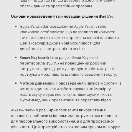
пам’яттю до 128 ГБ, що дозволяло зберігати великі
обсяги даних та професійних програм.
Основні нововведення та інноваційні рішення iPad Pro:
Apple Pencil:
Запровадження Apple Pencil стало
ключовою особливістю, що дозволило виконувати
точні малюнки та замітки прямо на екрані планшета.
Цей аксесуар відкрив нові можливості для
дизайнерів, ілюстраторів та освітян.
Smart Keyboard:
Інтеграція з Smart Keyboard
перетворила iPad Pro на повноцінний робочий
інструмент, що підтримує продуктивність на рівні
ноутбука з можливістю швидкого введення тексту.
Чотири динаміки:
Нововведення у звуковій системі з
чотирма динаміками забезпечувало неймовірну
якість звуку з будь-якого кута, підвищуючи якість
мультимедійних презентацій та перегляду відео.
iPad Pro значно розширив горизонти використання
планшетів, роблячи їх ідеальним інструментом не лише
для персонального використання, а й для професійної
діяльності. Цей пристрій став важливим кроком для Apple