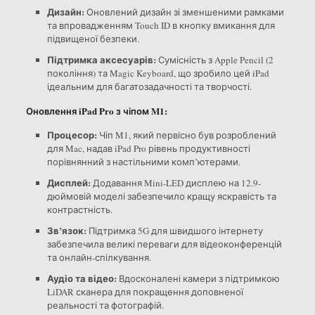
Дизайн:
Оновлений дизайн зі зменшеними рамками
та впровадженням Touch ID в кнопку вмикання для
підвищеної безпеки.
Підтримка аксесуарів:
Сумісність з Apple Pencil (2
покоління) та Magic Keyboard, що зробило цей iPad
ідеальним для багатозадачності та творчості.
Оновлення iPad Pro з чіпом M1:
Процесор:
Чіп M1, який первісно був розроблений
для Mac, надав iPad Pro рівень продуктивності
порівнянний з настільними комп’ютерами.
Дисплей:
Додавання Mini-LED дисплею на 12.9-
дюймовій моделі забезпечило кращу яскравість та
контрастність.
Зв’язок:
Підтримка 5G для швидшого інтернету
забезпечила великі переваги для відеоконференцій
та онлайн-спілкування.
Аудіо та відео:
Вдосконалені камери з підтримкою
LiDAR сканера для покращення доповненої
реальності та фотографій.