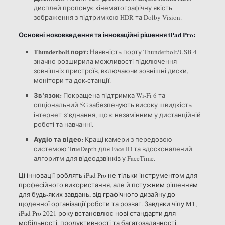
дисплей пропонує кінематографічну якість
зображення з підтримкою HDR та Dolby Vision.
Основні нововведення та інноваційні рішення iPad Pro:
Thunderbolt порт:
Наявність порту Thunderbolt/USB 4
значно розширила можливості підключення
зовнішніх пристроїв, включаючи зовнішні диски,
монітори та док-станції.
Зв’язок:
Покращена підтримка Wi-Fi 6 та
опціональний 5G забезпечують високу швидкість
інтернет-з’єднання, що є незамінним у дистанційній
роботі та навчанні.
Аудіо та відео:
Кращі камери з передовою
системою TrueDepth для Face ID та вдосконалений
алгоритм для відеодзвінків у FaceTime.
Ці інновації роблять iPad Pro не тільки інструментом для
професійного використання, але й потужним рішенням
для будь-яких завдань, від графічного дизайну до
щоденної організації роботи та розваг. Завдяки чіпу M1,
iPad Pro 2021 року встановлює нові стандарти для
мобільності, продуктивності та багатозадачності,