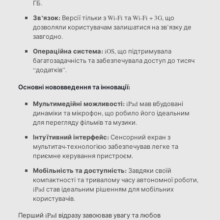
ГБ.
Зв’язок:
Версії тільки з Wi-Fi та Wi-Fi + 3G, що
дозволяли користувачам залишатися на зв’язку де
завгодно.
Операційна система:
iOS, що підтримувала
багатозадачність та забезпечувала доступ до тисяч
“додатків”.
Основні нововведення та інновації:
Мультимедійні можливості:
iPad мав вбудовані
динаміки та мікрофон, що робило його ідеальним
для перегляду фільмів та музики.
Інтуїтивний інтерфейс:
Сенсорний екран з
мультитач-технологією забезпечував легке та
приємне керування пристроєм.
Мобільність та доступність:
Завдяки своїй
компактності та тривалому часу автономної роботи,
iPad став ідеальним рішенням для мобільних
користувачів.
Перший iPad відразу завоював увагу та любов