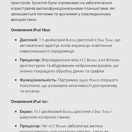
пристроїв. Зусилля були спрямовані на забезпечення
користувачів високофункціональними планшетами, які
залишаються легкими та зручними у повсякденному
використанні.
Оновлення iPad Mini:
Дисплей:
7.9-дюймовий Retina дисплей з True Tone, що
автоматично адаптує колір екрана до освітлення
навколишнього середовища.
Процесор:
Впровадження чіпа A12 Bionic з 64-бітною
архітектурою та вбудованим нейронним рушієм, що
значно покращило обробку даних та графіки.
Функціональність:
Підтримка Apple Pencil (першого
покоління), що розширює можливості для креативу
та нотаток.
Оновлення iPad Air:
Екран:
10.5-дюймовий Retina дисплей з True Tone і
широкою колірною гамою.
Процесор:
Чіп A12 Bionic забезпечує високу
продуктивність для складних завдань, таких як