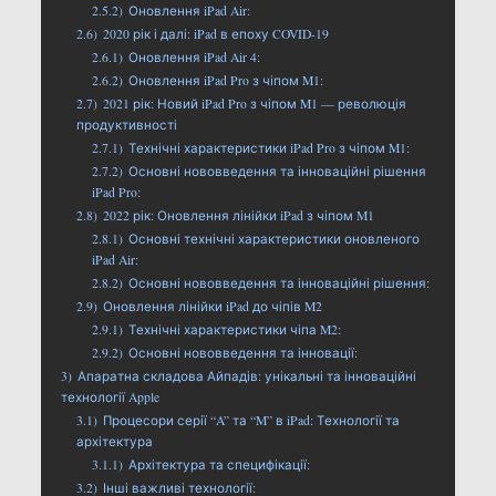
2.5.2)
Оновлення iPad Air:
2.6)
2020 рік і далі: iPad в епоху COVID-19
2.6.1)
Оновлення iPad Air 4:
2.6.2)
Оновлення iPad Pro з чіпом M1:
2.7)
2021 рік: Новий iPad Pro з чіпом M1 — революція
продуктивності
2.7.1)
Технічні характеристики iPad Pro з чіпом M1:
2.7.2)
Основні нововведення та інноваційні рішення
iPad Pro:
2.8)
2022 рік: Оновлення лінійки iPad з чіпом M1
2.8.1)
Основні технічні характеристики оновленого
iPad Air:
2.8.2)
Основні нововведення та інноваційні рішення:
2.9)
Оновлення лінійки iPad до чіпів M2
2.9.1)
Технічні характеристики чіпа M2:
2.9.2)
Основні нововведення та інновації:
3)
Апаратна складова Айпадів: унікальні та інноваційні
технології Apple
3.1)
Процесори серії “A” та “M” в iPad: Технології та
архітектура
3.1.1)
Архітектура та специфікації:
3.2)
Інші важливі технології: