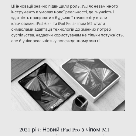
Ці інновації значно підвищили роль iPad як незамінного
інструменту в умовах нової реальності, де гнучкість і
здатність працювати з будь-якої точки світу стали
ключовими. iPad Air 4 та iPad Pro з чіпом M1 стали
символами адаптації технологій до змінних потреб
суспільства, надаючи користувачам не тільки потужність,
але й універсальність у повсякденному житті.
2021 рік: Новий iPad Pro з чіпом M1 —