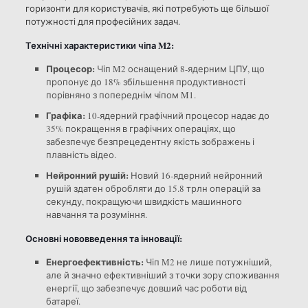
горизонти для користувачів, які потребують ще більшої
потужності для професійних задач.
Технічні характеристики чіпа M2:
Процесор:
Чіп M2 оснащений 8-ядерним ЦПУ, що
пропонує до 18% збільшення продуктивності
порівняно з попереднім чіпом M1.
Графіка:
10-ядерний графічний процесор надає до
35% покращення в графічних операціях, що
забезпечує безпрецедентну якість зображень і
плавність відео.
Нейронний рушій:
Новий 16-ядерний нейронний
рушій здатен обробляти до 15.8 трлн операцій за
секунду, покращуючи швидкість машинного
навчання та розуміння.
Основні нововведення та інновації:
Енергоефективність:
Чіп M2 не лише потужніший,
але й значно ефективніший з точки зору споживання
енергії, що забезпечує довший час роботи від
батареї.