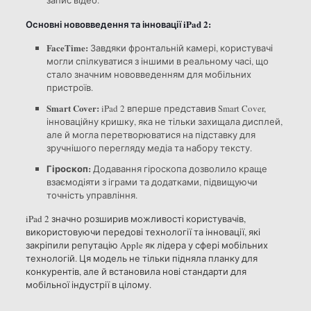
запис відео.
Основні нововведення та інновації iPad 2:
FaceTime:
Завдяки фронтальній камері, користувачі
могли спілкуватися з іншими в реальному часі, що
стало значним нововведенням для мобільних
пристроїв.
Smart Cover:
iPad 2 вперше представив Smart Cover,
інноваційну кришку, яка не тільки захищала дисплей,
але й могла перетворюватися на підставку для
зручнішого перегляду медіа та набору тексту.
Гіроскоп:
Додавання гіроскопа дозволило краще
взаємодіяти з іграми та додатками, підвищуючи
точність управління.
iPad 2 значно розширив можливості користувачів,
використовуючи передові технології та інновації, які
закріпили репутацію Apple як лідера у сфері мобільних
технологій. Ця модель не тільки підняла планку для
конкурентів, але й встановила нові стандарти для
мобільної індустрії в цілому.