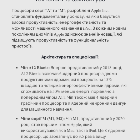
Процесори серії “A” та “M”, розроблені Apple Inc.,
становлять фундаментальну основу, на якій базується
висока продуктивність, енергоефективність та
можливості машинного навчання в iPad. З кожним новим
поколінням цих чіпів Apple здійснює значні інновації, які
підвищують продуктивність та функціональність
пристроїв.
Архітектура та специфікації:
Чіп A12 Bionic:
Вперше представлений у 2018 році,
A12 Bionic включав 6-ядерний процесор з двома
продуктивними ядрами, які працюють на 15%
швидше та чотирма енергоефективними ядрами, які
споживають на 50% менше енергії порівняно з
попереднім чіпом A11. Чіп також мав 4-ядерний
графічний процесор та 8-ядерний нейронний двигун
для машинного навчання.
Чіпи серії M (M1, M2):
Чіп M1, представлений у 2020
році, став першим чіпом Apple, який
використовувався як в Mac, так і в iPad. Це 8-ядерний
процесор, що забезпечує до 3.5 разів вищу