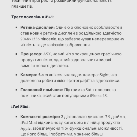
технічний прогрес та розширили функціональність
планшетів.
Третє покоління iPad:
Ретина-дисплей:
Однією з ключових особливостей
став новий ретина-дисплей з роздільною здатністю
2048×1536 пікселів, що забезпечував неперевершену
чіткість та деталізацію зображення.
Процесор:
A5X, новий чіп з покращеною графічною
продуктивністю, здатний задовольнити високі
вимоги нового дисплею.
Камера:
5-мегапіксельна задня камера iSight, яка
дозволяла робити якісні фотографії та відеозаписи.
Голосовий помічник:
Підтримка Siri, голосового
помічника, який став популярним з iPhone 4S.
iPad Mini:
Компактні розміри:
З діагоналлю дисплея 7.9 дюйма,
iPad Mini відкрив нову категорію в лінійці продуктів
Apple, забезпечуючи ті ж функціональні можливості,
що його більші побратими, у значно більш