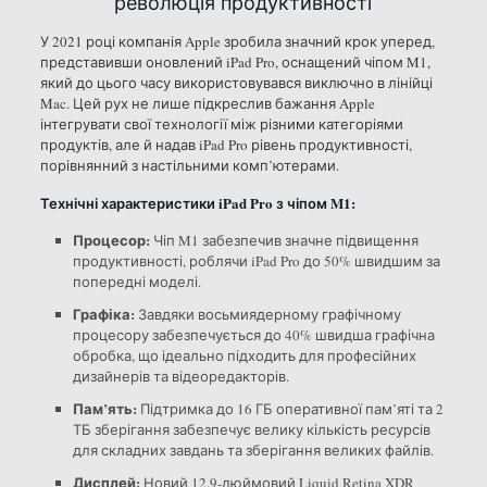
революція продуктивності
У 2021 році компанія Apple зробила значний крок уперед,
представивши оновлений iPad Pro, оснащений чіпом M1,
який до цього часу використовувався виключно в лінійці
Mac. Цей рух не лише підкреслив бажання Apple
інтегрувати свої технології між різними категоріями
продуктів, але й надав iPad Pro рівень продуктивності,
порівнянний з настільними комп’ютерами.
Технічні характеристики iPad Pro з чіпом M1:
Процесор:
Чіп M1 забезпечив значне підвищення
продуктивності, роблячи iPad Pro до 50% швидшим за
попередні моделі.
Графіка:
Завдяки восьмиядерному графічному
процесору забезпечується до 40% швидша графічна
обробка, що ідеально підходить для професійних
дизайнерів та відеоредакторів.
Пам’ять:
Підтримка до 16 ГБ оперативної пам’яті та 2
ТБ зберігання забезпечує велику кількість ресурсів
для складних завдань та зберігання великих файлів.
Дисплей:
Новий 12.9-дюймовий Liquid Retina XDR