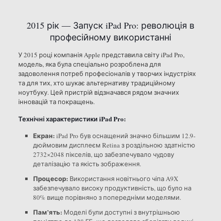
2015 рік — Запуск iPad Pro: революція в
професійному використанні
У 2015 році компанія Apple представила світу iPad Pro,
модель, яка була спеціально розроблена для
задоволення потреб професіоналів у творчих індустріях
та для тих, хто шукає альтернативу традиційному
ноутбуку. Цей пристрій відзначався рядом значних
інновацій та покращень.
Технічні характеристики iPad Pro:
Екран:
iPad Pro був оснащений значно більшим 12.9-
дюймовим дисплеєм Retina з роздільною здатністю
2732×2048 пікселів, що забезпечувало чудову
деталізацію та якість зображення.
Процесор:
Використання новітнього чіпа A9X
забезпечувало високу продуктивність, що було на
80% вище порівняно з попередніми моделями.
Пам’ять:
Моделі були доступні з внутрішньою