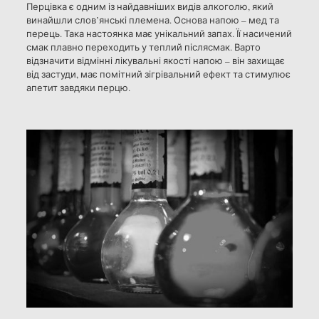
Перцівка є одним із найдавніших видів алкоголю, який
винайшли слов’янські племена. Основа напою – мед та
перець. Така настоянка має унікальний запах. Її насичений
смак плавно переходить у теплий післясмак. Варто
відзначити відмінні лікувальні якості напою – він захищає
від застуди, має помітний зігрівальний ефект та стимулює
апетит завдяки перцю.