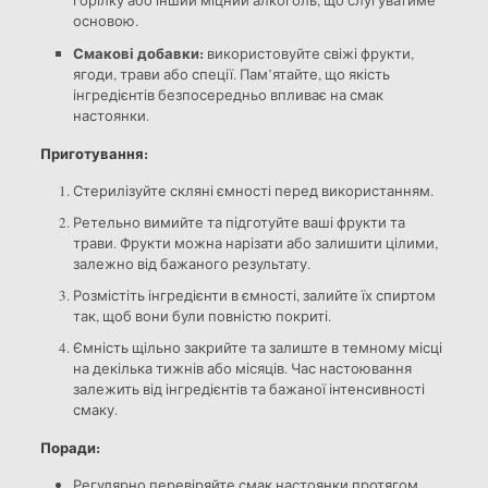
горілку або інший міцний алкоголь, що слугуватиме
основою.
Смакові добавки:
використовуйте свіжі фрукти,
ягоди, трави або спеції. Пам’ятайте, що якість
інгредієнтів безпосередньо впливає на смак
настоянки.
Приготування:
Стерилізуйте скляні ємності перед використанням.
Ретельно вимийте та підготуйте ваші фрукти та
трави. Фрукти можна нарізати або залишити цілими,
залежно від бажаного результату.
Розмістіть інгредієнти в ємності, залийте їх спиртом
так, щоб вони були повністю покриті.
Ємність щільно закрийте та залиште в темному місці
на декілька тижнів або місяців. Час настоювання
залежить від інгредієнтів та бажаної інтенсивності
смаку.
Поради:
Регулярно перевіряйте смак настоянки протягом