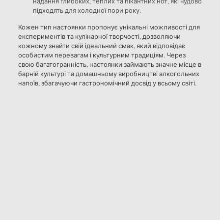
надання глибоких, теплих та пікантних нот, які чудово
підходять для холодної пори року.
Кожен тип настоянки пропонує унікальні можливості для
експериментів та кулінарної творчості, дозволяючи
кожному знайти свій ідеальний смак, який відповідає
особистим перевагам і культурним традиціям. Через
свою багатогранність, настоянки займають значне місце в
барній культурі та домашньому виробництві алкогольних
напоїв, збагачуючи гастрономічний досвід у всьому світі.