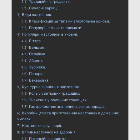
2.1)
Традиційні інгредієнти.
2.2)
Сучасні варіації.
3)
Види настоянок.
3.1)
Класифікація за типами алкогольної основи:
3.2)
Популярні смаки та аромати:
4)
Популярні настоянки в Україні.
4.1)
Біттер.
4.2)
Бальзам.
4.3)
Перцівка.
4.4)
Абсент.
4.5)
Зубрівка.
4.6)
Пачаран.
4.7)
Бехеровка.
5)
Культурне значення настоянок.
5.1)
Роль у святкових традиціях:
5.2)
Значення у родинних традиціях:
5.3)
Гастрономічне значення у різних народів:
6)
Виробництво та приготування настоянок в домашніх
умовах.
7)
Настоянки в кулінарії.
8)
Вплив настоянок на здоров’я.
8.1)
Потенційна користь: