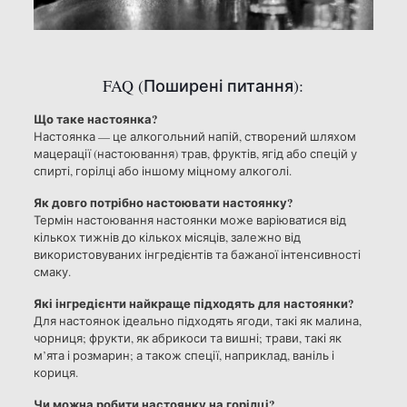
FAQ (Поширені питання):
Що таке настоянка?
Настоянка — це алкогольний напій, створений шляхом
мацерації (настоювання) трав, фруктів, ягід або спецій у
спирті, горілці або іншому міцному алкоголі.
Як довго потрібно настоювати настоянку?
Термін настоювання настоянки може варіюватися від
кількох тижнів до кількох місяців, залежно від
використовуваних інгредієнтів та бажаної інтенсивності
смаку.
Які інгредієнти найкраще підходять для настоянки?
Для настоянок ідеально підходять ягоди, такі як малина,
чорниця; фрукти, як абрикоси та вишні; трави, такі як
м’ята і розмарин; а також спеції, наприклад, ваніль і
кориця.
Чи можна робити настоянку на горілці?