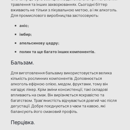
травлення та інших захворюваннях. Сьогодні біттер
вживають не тільки з лікувальною метою, а і як алкоголь.
Для промислового виробництва застосовують:
аніс;
імбир;
апельсинову цедру;
полин та ще багато інших компонентів.
Бальзам.
Для виготовлення бальзаму використовується велика
кількість рослинних компонентів. Доповнюється
алкоголь ефірною олією, медом, фруктами, тому він
нагадує лікер. Крім зміни консистенції, такі складові
впливають на смак. Він вирізняється яскравістю та
багатством. Трав’янистість відчувається довгий час після
дегустації. Добре поєднуються з чаєм та кавою, які
балансують його смаковий профіль.
Перцівка.