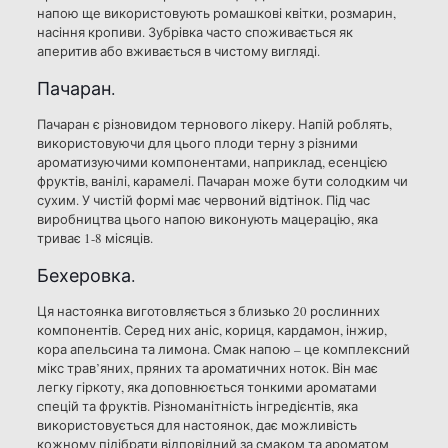
напою ще використовують ромашкові квітки, розмарин,
насіння кропиви. Зубрівка часто споживається як
аперитив або вживається в чистому вигляді.
Пачаран.
Пачаран є різновидом тернового лікеру. Напій роблять,
використовуючи для цього плоди терну з різними
ароматизуючими компонентами, наприклад, есенцією
фруктів, ванілі, карамелі. Пачаран може бути солодким чи
сухим. У чистій формі має червоний відтінок. Під час
виробництва цього напою виконують мацерацію, яка
триває 1-8 місяців.
Бехеровка.
Ця настоянка виготовляється з близько 20 рослинних
компонентів. Серед них аніс, кориця, кардамон, інжир,
кора апельсина та лимона. Смак напою – це комплексний
мікс трав’яних, пряних та ароматичних ноток. Він має
легку гіркоту, яка доповнюється тонкими ароматами
спецій та фруктів. Різноманітність інгредієнтів, яка
використовується для настоянок, дає можливість
кожному підібрати відповідний за смаком та ароматом