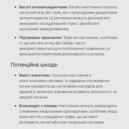
Багаті антиоксидантами:
Багато настоянок готують
на основі ягід або трав, які є природними джерелами
антиоксидантів. Ці речовини можуть допомагати
знижувати оксидативний стрес і запобігати
хронічним захворюванням.
Підтримка травлення:
Трав’яні настоянки, особливо
ті, що містять м’яту або імбир, часто
використовуються для поліпшення травлення та
зменшення симптомів дискомфорту в шлунку.
Потенційна шкода:
Вміст алкоголю:
Оскільки настоянки є
алкогольними напоями, їх надмірне споживання
може призвести до негативних наслідків для
здоров’я, включно з ризиком розвитку залежності та
хвороб печінки.
Взаємодія з ліками:
Настоянки можуть взаємодіяти
з певними лікарськими препаратами, особливо якщо
вони містять специфічні трави, що активно
впливають на метаболізм лікарських речовин.